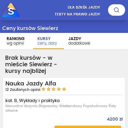
DLA SZKÓŁ JAZDY
TESTY NA PRAWO JAZDY
Ceny kursów Siewierz
RANKING
KURSY
JAZDY
wg opinii
ceny, daty
dodatkowe
Brak kursów - w
mieście Siewierz -
kursy najbliżej
Nauka Jazdy Alfa
12
Zaufanych opinii
kat. B, Wykłady i praktyka
Manualna skrzynia Ekspresowy Weekendowy Popołudniowy Raty
własne
4200 zł