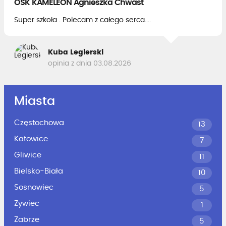
OSK KAMELEON Agnieszka Chwast
Super szkoła . Polecam z całego serca....
Kuba Legierski
opinia z dnia 03.08.2026
Miasta
Częstochowa
13
Katowice
7
Gliwice
11
Bielsko-Biała
10
Sosnowiec
5
Żywiec
1
Zabrze
5