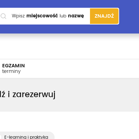
Wpisz
miejscowość
lub
nazwę
ZNAJDŹ
szkoły
EGZAMIN
terminy
ź i zarezerwuj
E-learning i praktyka