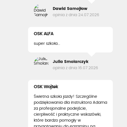
Dawid Samojłow
opinia z dnia 24.07.2026
OSK ALFA
super szkoła...
Julia Smolarczyk
opinia z dnia 16.07.2026
OSK Wojtek
Świetna szkoła jazdy! Szczególne
podziękowania dla instruktora Adama
za profesjonalne podejście,
cierpliwość i praktyczne wskazówki,
które bardzo pomogły w
przygotowaniu do egzaminu na...