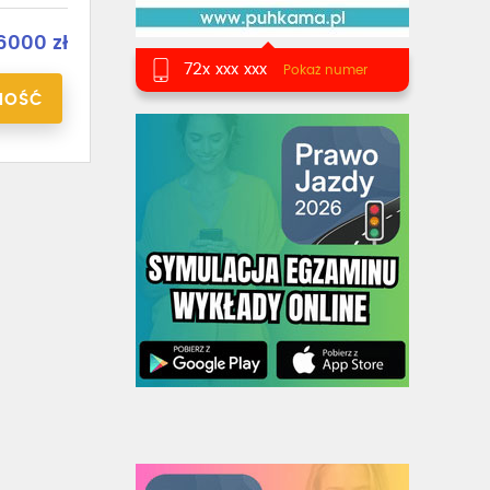
6000 zł
72x xxx xxx
Pokaż numer
NOŚĆ