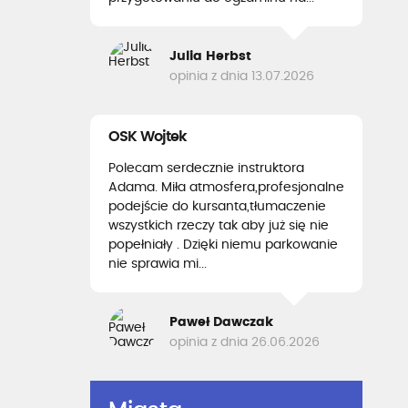
Julia Herbst
opinia z dnia 13.07.2026
OSK Wojtek
Polecam serdecznie instruktora
Adama. Miła atmosfera,profesjonalne
podejście do kursanta,tłumaczenie
wszystkich rzeczy tak aby już się nie
popełniały . Dzięki niemu parkowanie
nie sprawia mi...
Paweł Dawczak
opinia z dnia 26.06.2026