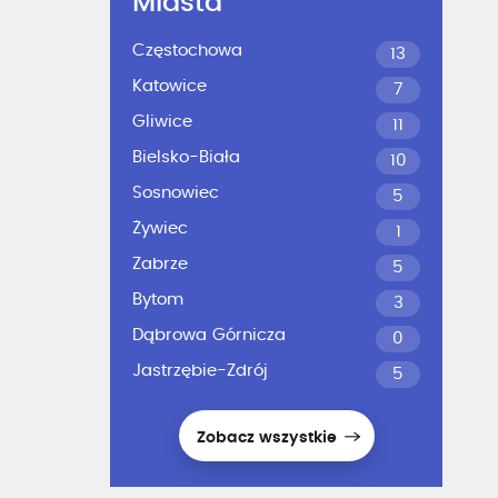
Miasta
Częstochowa
13
Katowice
7
Gliwice
11
Bielsko-Biała
10
Sosnowiec
5
Żywiec
1
Zabrze
5
Bytom
3
Dąbrowa Górnicza
0
Jastrzębie-Zdrój
5
Zobacz wszystkie