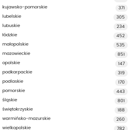
kujawsko-pomorskie
371
lubelskie
305
lubuskie
234
łódzkie
452
małopolskie
535
mazowieckie
851
opolskie
147
podkarpackie
319
podlaskie
170
pomorskie
443
śląskie
801
świętokrzyskie
188
warmińsko-mazurskie
260
wielkopolskie
782