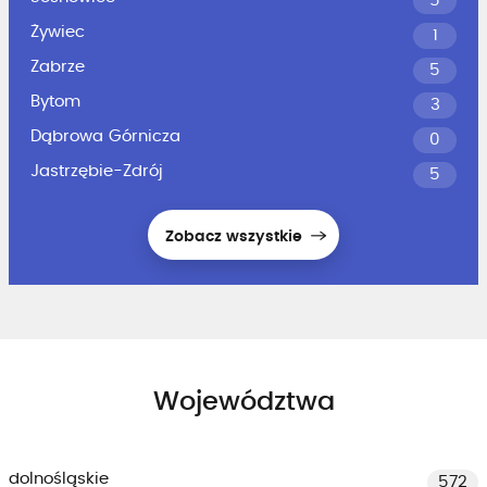
5
Żywiec
1
Zabrze
5
Bytom
3
Dąbrowa Górnicza
0
Jastrzębie-Zdrój
5
Zobacz wszystkie
Województwa
dolnośląskie
572