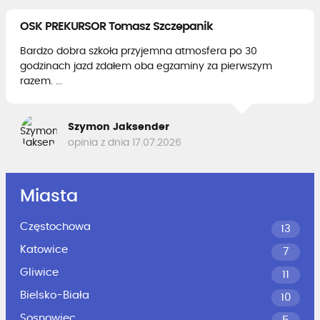
OSK PREKURSOR Tomasz Szczepanik
Bardzo dobra szkoła przyjemna atmosfera po 30
godzinach jazd zdałem oba egzaminy za pierwszym
razem. ...
Szymon Jaksender
opinia z dnia 17.07.2026
Miasta
Częstochowa
13
Katowice
7
Gliwice
11
Bielsko-Biała
10
Sosnowiec