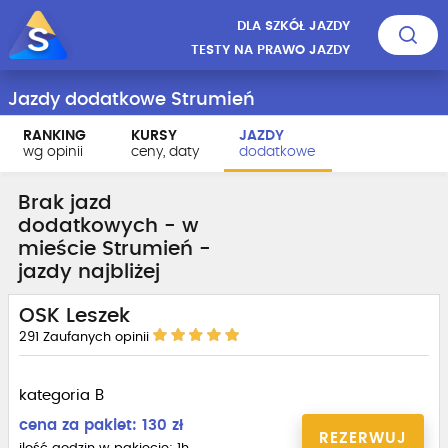
DLA SZKÓŁ JAZDY
TESTY NA PRAWO JAZDY
Jazdy dodatkowe Strumień
RANKING
KURSY
JAZDY
wg opinii
ceny, daty
dodatkowe
Brak jazd
dodatkowych - w
mieście Strumień -
jazdy najbliżej
OSK Leszek
291
Zaufanych opinii
kategoria B
cena za pakiet: 130 zł
REZERWUJ