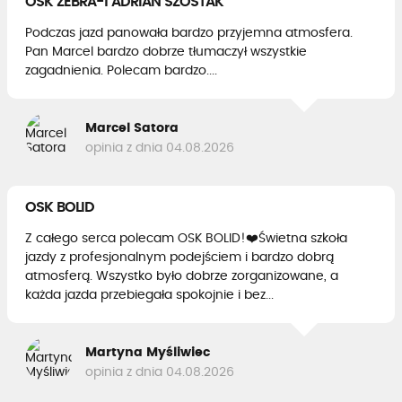
OSK ZEBRA-1 ADRIAN SZOSTAK
Podczas jazd panowała bardzo przyjemna atmosfera.
Pan Marcel bardzo dobrze tłumaczył wszystkie
zagadnienia. Polecam bardzo....
Marcel Satora
opinia z dnia 04.08.2026
OSK BOLID
Z całego serca polecam OSK BOLID!❤️Świetna szkoła
jazdy z profesjonalnym podejściem i bardzo dobrą
atmosferą. Wszystko było dobrze zorganizowane, a
każda jazda przebiegała spokojnie i bez...
Martyna Myśliwiec
opinia z dnia 04.08.2026