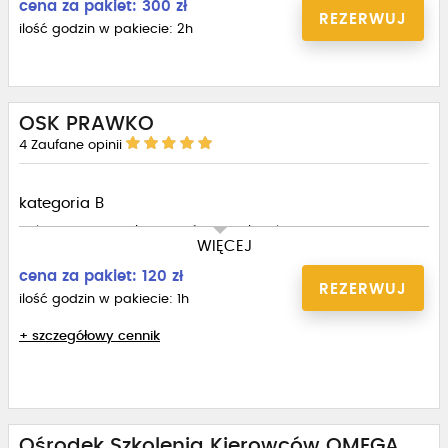
cena za pakiet: 300 zł
REZERWUJ
ilość godzin w pakiecie: 2h
OSK PRAWKO
4
Zaufane opinii
kategoria B
Pakiet 10 godzin płatny z góry 1100 zł na konto OSK
WIĘCEJ
cena za pakiet: 120 zł
REZERWUJ
ilość godzin w pakiecie: 1h
+ szczegółowy cennik
Ośrodek Szkolenia Kierowców OMEGA