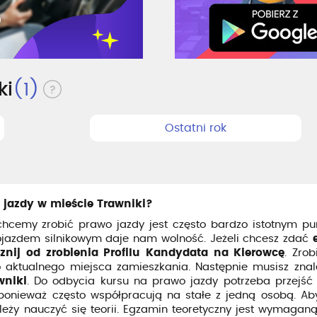
ki
(1)
Ostatni rok
 jazdy w mieście Trawniki?
cemy zrobić prawo jazdy jest często bardzo istotnym p
pojazdem silnikowym daje nam wolność. Jeżeli chcesz zdać
znij od zrobienia Profilu Kandydata na Kierowcę
. Zro
 aktualnego miejsca zamieszkania. Następnie musisz znal
wniki
. Do odbycia kursu na prawo jazdy potrzeba przejść
 ponieważ często współpracują na stałe z jedną osobą. Ab
eży nauczyć się teorii. Egzamin teoretyczny jest wymagan