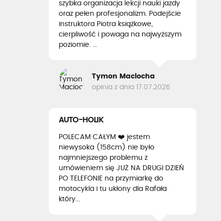
szybka organizacja lekcji nauki jazdy
oraz pełen profesjonalizm. Podejście
instruktora Piotra książkowe,
cierpliwość i powaga na najwyższym
poziomie. ...
Tymon Maciocha
opinia z dnia 17.07.2026
AUTO-HOLIK
POLECAM CAŁYM ❤️ jestem
niewysoka (158cm) nie było
najmniejszego problemu z
umówieniem się JUŻ NA DRUGI DZIEŃ
PO TELEFONIE na przymiarkę do
motocykla i tu ukłony dla Rafała
który...