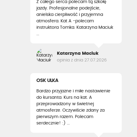
Z całego serca polecam tą szkołę
jazdy. Profesjonalne podejście,
anielska cierpliwość i przyjemna
atmosfera. Kat A -polecam
instruktora Tomka. Katarzyna Maciuk
...
Katarzyna Maciuk
opinia z dnia 27.07.2026
OSK ULKA
Bardzo przyjazne i miłe nastawienie
do kursanta. Kurs na kat. A
przeprowadzony w świetnej
atmosferze. Oczywiście zdany za
pierwszym razem. Polecam
serdecznie! :) ...