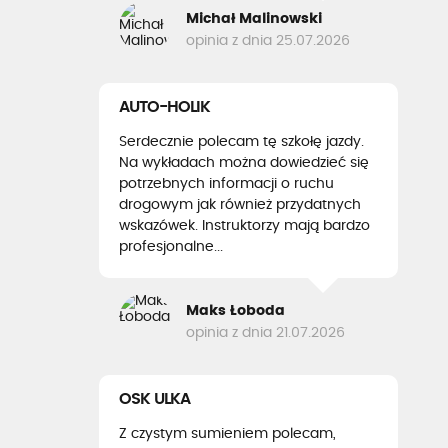
Michał Malinowski
opinia z dnia 25.07.2026
AUTO-HOLIK
Serdecznie polecam tę szkołę jazdy.
Na wykładach można dowiedzieć się
potrzebnych informacji o ruchu
drogowym jak również przydatnych
wskazówek. Instruktorzy mają bardzo
profesjonalne...
Maks Łoboda
opinia z dnia 21.07.2026
OSK ULKA
Z czystym sumieniem polecam,