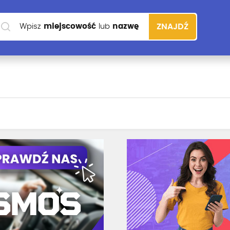
Wpisz
miejscowość
lub
nazwę
ZNAJDŹ
szkoły