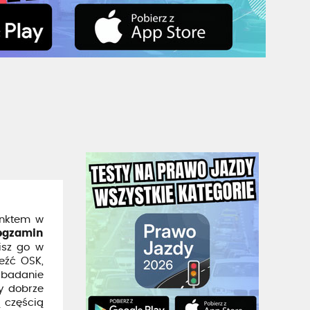
unktem w
egzamin
bisz go w
eźć OSK,
 badanie
y dobrze
ą częścią