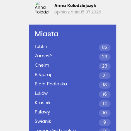
Anna Kołodziejczyk
opinia z dnia 15.07.2026
Miasta
Lublin
82
Zamość
23
Chełm
23
Biłgoraj
21
Biała Podlaska
18
Łuków
16
Kraśnik
14
Puławy
10
Świdnik
9
Tomaszów Lubelski