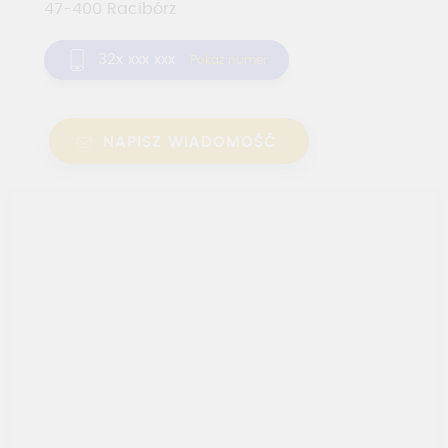
47-400
Racibórz
32x xxx xxx
Pokaż numer
NAPISZ WIADOMOŚĆ