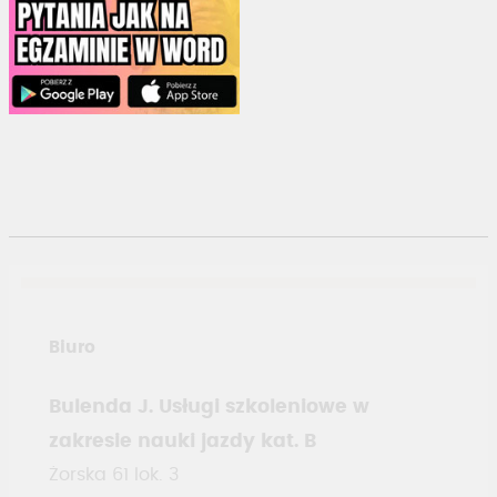
Biuro
Bulenda J. Usługi szkoleniowe w
zakresie nauki jazdy kat. B
Żorska 61 lok. 3