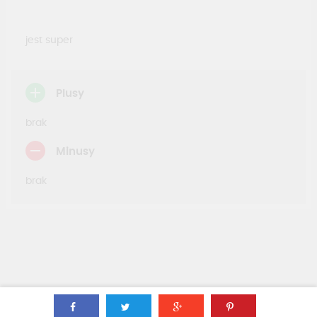
jest super
Plusy
brak
Minusy
brak