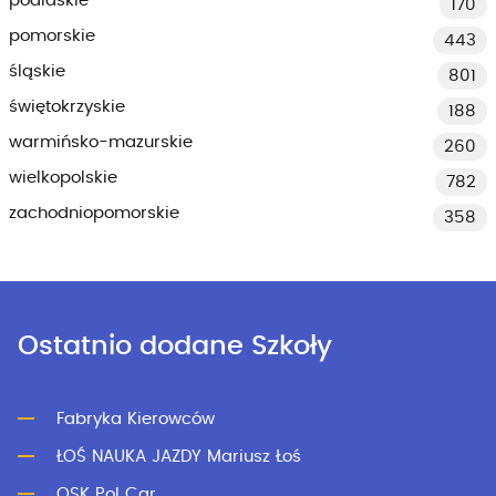
podlaskie
170
pomorskie
443
śląskie
801
świętokrzyskie
188
warmińsko-mazurskie
260
wielkopolskie
782
zachodniopomorskie
358
Ostatnio dodane Szkoły
Fabryka Kierowców
ŁOŚ NAUKA JAZDY Mariusz Łoś
OSK Pol Car