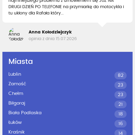
najmniejszego problemu z umówieniem się JUŻ NA
DRUGI DZIEŃ PO TELEFONIE na przymiarkę do motocykla i
tu ukłony dla Rafała który...
Anna Kołodziejczyk
opinia z dnia 15.07.2026
Miasta
Lublin
82
Zamość
23
Chełm
23
Biłgoraj
21
Biała Podlaska
18
Łuków
16
Kraśnik
14