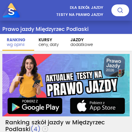
DLA SZKÓŁ JAZDY
TESTY NA PRAWO JAZDY
Prawo jazdy Międzyrzec Podlaski
RANKING
KURSY
JAZDY
wg opinii
ceny, daty
dodatkowe
Ranking szkół jazdy w Międzyrzec
Podlaski
(4)