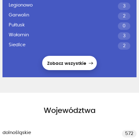
Legionowo
3
Garwolin
2
Pułtusk
0
Wołomin
3
Siedlce
2
Zobacz wszystkie
Województwa
dolnośląskie
572