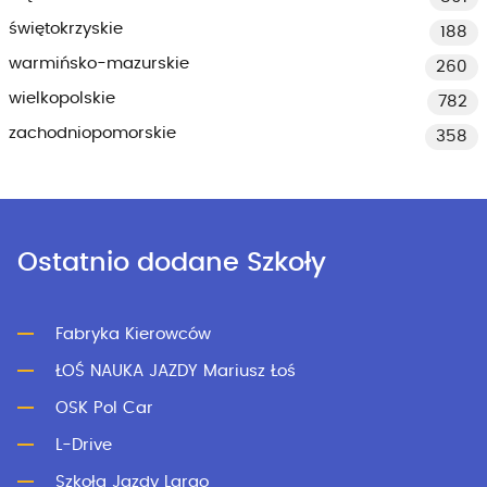
świętokrzyskie
188
warmińsko-mazurskie
260
wielkopolskie
782
zachodniopomorskie
358
Ostatnio dodane Szkoły
Fabryka Kierowców
ŁOŚ NAUKA JAZDY Mariusz Łoś
OSK Pol Car
L-Drive
Szkoła Jazdy Largo