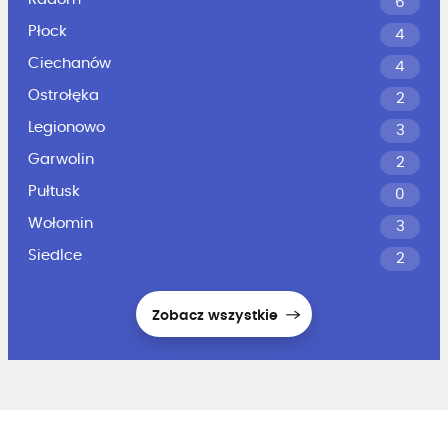
6
Płock
4
Ciechanów
4
Ostrołęka
2
Legionowo
3
Garwolin
2
Pułtusk
0
Wołomin
3
Siedlce
2
Zobacz wszystkie