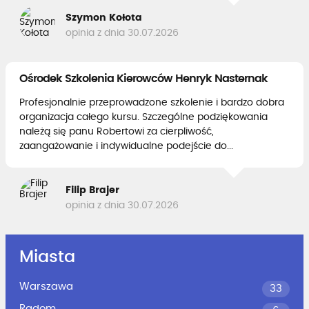
Szymon Kołota
opinia z dnia 30.07.2026
Ośrodek Szkolenia Kierowców Henryk Nasternak
Profesjonalnie przeprowadzone szkolenie i bardzo dobra
organizacja całego kursu. Szczególne podziękowania
należą się panu Robertowi za cierpliwość,
zaangażowanie i indywidualne podejście do...
Filip Brajer
opinia z dnia 30.07.2026
Miasta
Warszawa
33
Radom