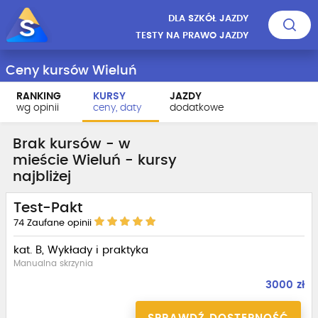
DLA SZKÓŁ JAZDY
TESTY NA PRAWO JAZDY
Ceny kursów Wieluń
RANKING
KURSY
JAZDY
wg opinii
ceny, daty
dodatkowe
Brak kursów - w
mieście Wieluń - kursy
najbliżej
Test-Pakt
74
Zaufane opinii
kat. B, Wykłady i praktyka
Manualna skrzynia
3000 zł