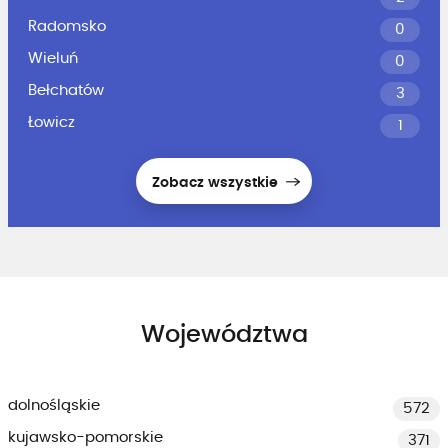
Radomsko
0
Wieluń
0
Bełchatów
3
Łowicz
1
Zobacz wszystkie
Województwa
dolnośląskie
572
kujawsko-pomorskie
371