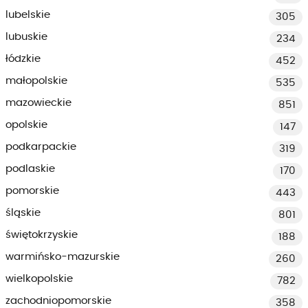
lubelskie
305
lubuskie
234
łódzkie
452
małopolskie
535
mazowieckie
851
opolskie
147
podkarpackie
319
podlaskie
170
pomorskie
443
śląskie
801
świętokrzyskie
188
warmińsko-mazurskie
260
wielkopolskie
782
zachodniopomorskie
358