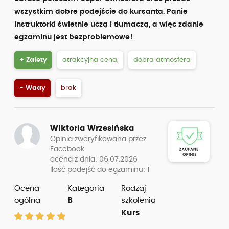
wszystkim dobre podejście do kursanta. Panie
instruktorki świetnie uczą i tłumaczą, a więc zdanie
egzaminu jest bezproblemowe!
+ Zalety
atrakcyjna cena,
dobra atmosfera
- Wady
brak
Wiktoria Wrzesińska
Opinia zweryfikowana przez
Facebook
ocena z dnia: 06.07.2026
Ilość podejść do egzaminu: 1
Ocena
Kategoria
Rodzaj
ogólna
B
szkolenia
Kurs