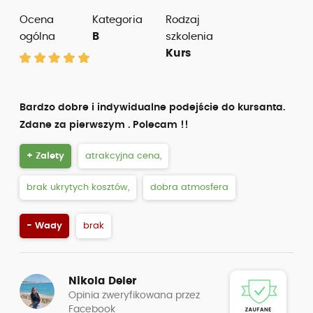
Ocena
Kategoria
Rodzaj
ogólna
B
szkolenia
Kurs
Bardzo dobre i indywidualne podejście do kursanta.
Zdane za pierwszym . Polecam !!
+ Zalety
atrakcyjna cena,
brak ukrytych kosztów,
dobra atmosfera
- Wady
brak
Nikola Deler
Opinia zweryfikowana przez
Facebook