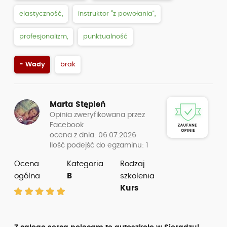
elastyczność,
instruktor “z powołania”,
profesjonalizm,
punktualność
- Wady
brak
Marta Stępień
Opinia zweryfikowana przez
Facebook
ocena z dnia: 06.07.2026
Ilość podejść do egzaminu: 1
Ocena
Kategoria
Rodzaj
ogólna
B
szkolenia
Kurs