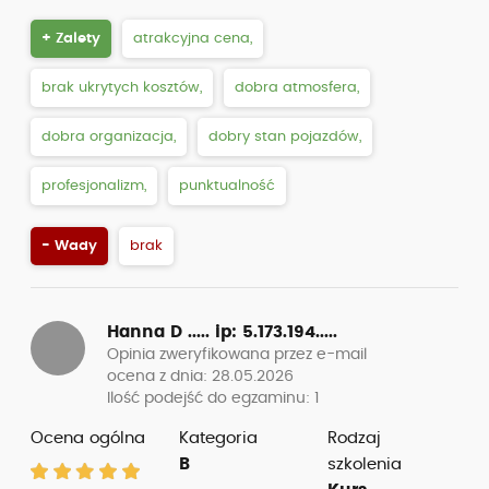
+ Zalety
atrakcyjna cena,
brak ukrytych kosztów,
dobra atmosfera,
dobra organizacja,
dobry stan pojazdów,
profesjonalizm,
punktualność
- Wady
brak
Hanna D .....
ip: 5.173.194.....
Opinia zweryfikowana przez e-mail
ocena z dnia: 28.05.2026
Ilość podejść do egzaminu: 1
Ocena ogólna
Kategoria
Rodzaj
B
szkolenia