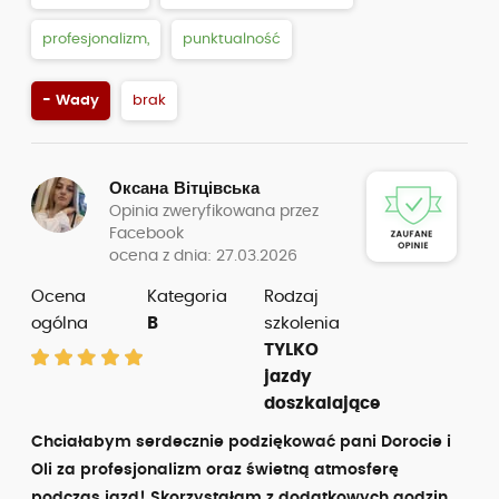
profesjonalizm,
punktualność
- Wady
brak
Оксана Вітцівська
Opinia zweryfikowana przez
Facebook
ocena z dnia: 27.03.2026
Ocena
Kategoria
Rodzaj
ogólna
B
szkolenia
TYLKO
jazdy
doszkalające
Chciałabym serdecznie podziękować pani Dorocie i
Oli za profesjonalizm oraz świetną atmosferę
podczas jazd! Skorzystałam z dodatkowych godzin