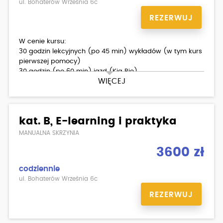
ul. Bohaterów Września 6c
REZERWUJ
W cenie kursu:
30 godzin lekcyjnych (po 45 min) wykładów (w tym kurs
pierwszej pomocy)
30 godzin (po 60 min) jazd (Kia Rio)
WIĘCEJ
egzamin wewnętrzny teoria/ praktyka
materiały dla kursantów
Dodatkowo płatne:
kat. B, E-learning i praktyka
badania lekarskie
MANUALNA SKRZYNIA
3600 zł
codziennie
ul. Bohaterów Września 6c
REZERWUJ