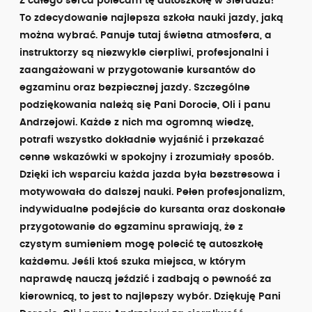
Z całego serca polecam tę autoszkołę w Sieradzu!
To zdecydowanie najlepsza szkoła nauki jazdy, jaką
można wybrać. Panuje tutaj świetna atmosfera, a
instruktorzy są niezwykle cierpliwi, profesjonalni i
zaangażowani w przygotowanie kursantów do
egzaminu oraz bezpiecznej jazdy. Szczególne
podziękowania należą się Pani Dorocie, Oli i panu
Andrzejowi. Każde z nich ma ogromną wiedzę,
potrafi wszystko dokładnie wyjaśnić i przekazać
cenne wskazówki w spokojny i zrozumiały sposób.
Dzięki ich wsparciu każda jazda była bezstresowa i
motywowała do dalszej nauki. Pełen profesjonalizm,
indywidualne podejście do kursanta oraz doskonałe
przygotowanie do egzaminu sprawiają, że z
czystym sumieniem mogę polecić tę autoszkołę
każdemu. Jeśli ktoś szuka miejsca, w którym
naprawdę nauczą jeździć i zadbają o pewność za
kierownicą, to jest to najlepszy wybór. Dziękuję Pani