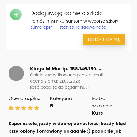
Dodaj swoją opinię o szkole!
+
Pomóż innym kursantom w wyborze szkoły
suma opinii
statystyka zdawalności
DODAJ OPINIĘ
Kinga M Mar
ip: 188.146.150.....
Opinia zweryfikowana przez e-mail
ocena z dnia: 21.07.2026
Ilość podejść do egzaminu: 1
Ocena ogólna
Kategoria
Rodzaj
B
szkolenia
Kurs
Super szkoła, jazdy w dobrej atmosferze, każdy błąd
przerobiony i omówiony dokładnie :) podobnie jak