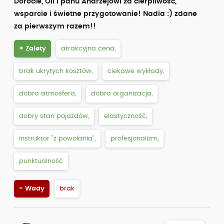
Dorocie, Oli i panu Andrzejowi za cierpliwość,
wsparcie i świetne przygotowanie! Nadia :) zdane
za pierwszym razem!!
+ Zalety
atrakcyjna cena,
brak ukrytych kosztów,
ciekawe wykłady,
dobra atmosfera,
dobra organizacja,
dobry stan pojazdów,
elastyczność,
instruktor “z powołania”,
profesjonalizm,
punktualność
- Wady
brak