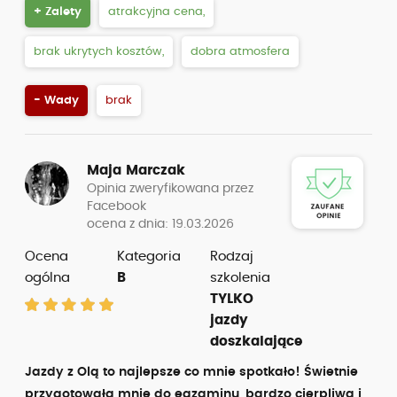
+ Zalety
atrakcyjna cena,
brak ukrytych kosztów,
dobra atmosfera
- Wady
brak
Maja Marczak
Opinia zweryfikowana przez
Facebook
ocena z dnia: 19.03.2026
Ocena
Kategoria
Rodzaj
ogólna
B
szkolenia
TYLKO
jazdy
doszkalające
Jazdy z Olą to najlepsze co mnie spotkało! Świetnie
przygotowała mnie do egzaminu, bardzo cierpliwa i