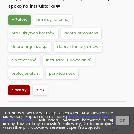
spokojna instruktorka❤️
+ Zalety
atrakcyjna cena,
brak ukrytych kosztów,
dobra atmosfera,
dobra organizacja,
dobry stan pojazdów,
elastyczność,
instruktor “z powołania”,
profesjonalizm,
punktualność
- Wady
brak
Ten serwis wykorzystuje pliki cookies. Aby dowiedzieć
Wiktoria Brejner
się więcej, zapoznaj się z naszą
Polityką prywatności i
Opinia zweryfikowana przez
plików cookies
. Jeśli nadal będziesz korzystać z tej
OK
strony bez zmiany ustawień, założymy, że akceptujesz
Facebook
wszystkie pliki cookie w serwisie SuperPrawojazdy.
O szkole
Kursy
Jazdy
Opinie
ocena z dnia: 06.03.2026