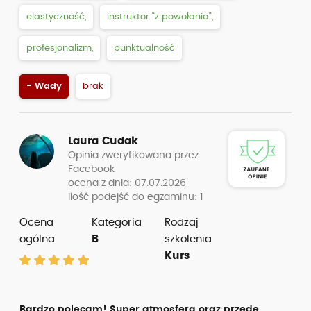
elastyczność,
instruktor “z powołania”,
profesjonalizm,
punktualność
- Wady
brak
Laura Cudak
Opinia zweryfikowana przez
Facebook
ocena z dnia: 07.07.2026
Ilość podejść do egzaminu: 1
Ocena
Kategoria
Rodzaj
ogólna
B
szkolenia
Kurs
Bardzo polecam! Super atmosfera oraz przede