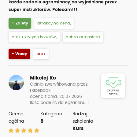
każde zadanie egzaminacyjne wyjaśnione przez
super instruktorów. Polecam!!!
+ Zalety
atrakcyjna cena,
brak ukrytych kosztów,
dobra atmosfera
- Wady
brak
Mikolaj Ko
Opinia zweryfikowana przez
Facebook
ocena z dnia: 20.07.2026
Ilość podejść do egzaminu: 1
Ocena
Kategoria
Rodzaj
ogólna
B
szkolenia
Kurs