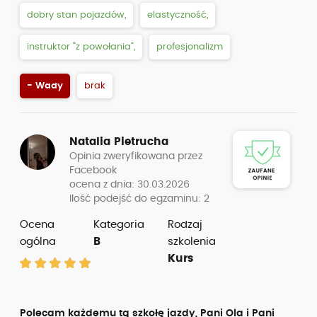
dobry stan pojazdów,
elastyczność,
instruktor “z powołania”,
profesjonalizm
- Wady
brak
Natalia Pietrucha
Opinia zweryfikowana przez
Facebook
ocena z dnia: 30.03.2026
Ilość podejść do egzaminu: 2
Ocena
Kategoria
Rodzaj
ogólna
B
szkolenia
Kurs
Polecam każdemu tą szkołę jazdy, Pani Ola i Pani