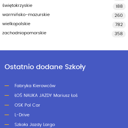
świętokrzyskie
188
warmińsko-mazurskie
260
wielkopolskie
782
zachodniopomorskie
358
Ostatnio dodane Szkoły
Fabryka Kierowców
ŁOŚ NAUKA JAZDY Mariusz Łoś
OSK Pol Car
L-Drive
Szkoła Jazdy Largo