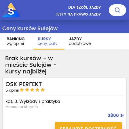
DLA SZKÓŁ JAZDY
TESTY NA PRAWO JAZDY
Ceny kursów Sulejów
RANKING
KURSY
JAZDY
wg opinii
ceny, daty
dodatkowe
Brak kursów - w
mieście Sulejów -
kursy najbliżej
OSK PERFEKT
6
opinii
kat. B, Wykłady i praktyka
Manualna skrzynia
3800 zł