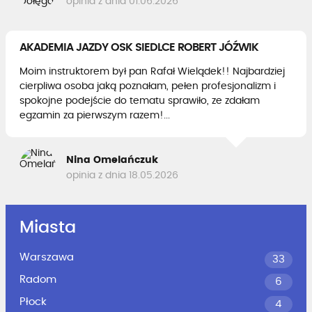
opinia z dnia 01.06.2026
AKADEMIA JAZDY OSK SIEDLCE ROBERT JÓŹWIK
Moim instruktorem był pan Rafał Wielądek!! Najbardziej
cierpliwa osoba jaką poznałam, pełen profesjonalizm i
spokojne podejście do tematu sprawiło, ze zdałam
egzamin za pierwszym razem!...
Nina Omelańczuk
opinia z dnia 18.05.2026
Miasta
Warszawa
33
Radom
6
Płock
4