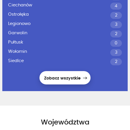
Ciechanów
4
Ostrołęka
2
Legionowo
3
Garwolin
2
Pułtusk
0
Wołomin
3
Siedlce
2
Zobacz wszystkie
Województwa