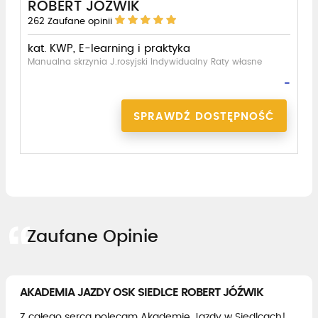
ROBERT JÓŹWIK
262
Zaufane opinii
kat. KWP, E-learning i praktyka
Manualna skrzynia J.rosyjski Indywidualny Raty własne
-
SPRAWDŹ DOSTĘPNOŚĆ
Zaufane Opinie
AKADEMIA JAZDY OSK SIEDLCE ROBERT JÓŹWIK
Z całego serca polecam Akademię Jazdy w Siedlcach!