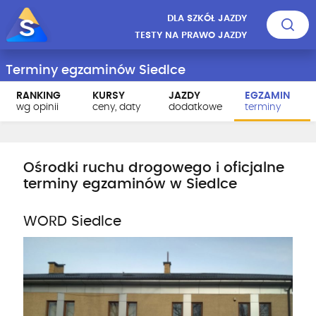
DLA SZKÓŁ JAZDY
TESTY NA PRAWO JAZDY
Terminy egzaminów Siedlce
RANKING
KURSY
JAZDY
EGZAMIN
wg opinii
ceny, daty
dodatkowe
terminy
Ośrodki ruchu drogowego i oficjalne
terminy egzaminów w Siedlce
WORD Siedlce