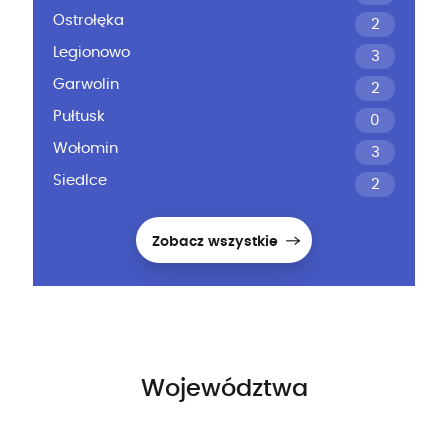
Ostrołęka
2
Legionowo
3
Garwolin
2
Pułtusk
0
Wołomin
3
Siedlce
2
Zobacz wszystkie
Województwa