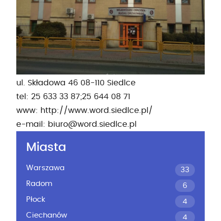
ul. Składowa 46 08-110 Siedlce
tel: 25 633 33 87;25 644 08 71
www: http://www.word.siedlce.pl/
e-mail:
biuro@word.siedlce.pl
Miasta
Warszawa
33
Radom
6
Płock
4
Ciechanów
4