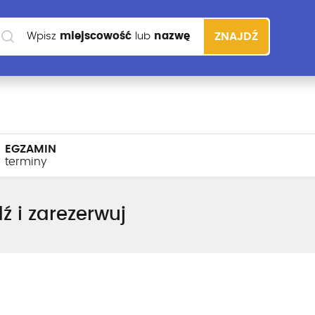
Wpisz
miejscowość
lub
nazwę
ZNAJDŹ
szkoły
EGZAMIN
terminy
ź i zarezerwuj