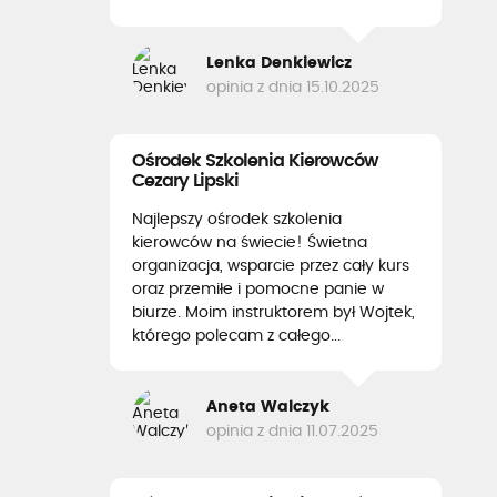
Lenka Denkiewicz
opinia z dnia 15.10.2025
Ośrodek Szkolenia Kierowców
Cezary Lipski
Najlepszy ośrodek szkolenia
kierowców na świecie! Świetna
organizacja, wsparcie przez cały kurs
oraz przemiłe i pomocne panie w
biurze. Moim instruktorem był Wojtek,
którego polecam z całego...
Aneta Walczyk
opinia z dnia 11.07.2025