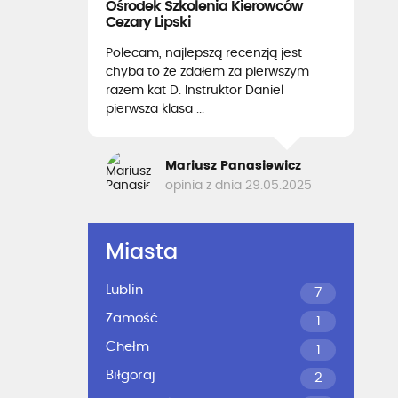
Ośrodek Szkolenia Kierowców
Cezary Lipski
Polecam, najlepszą recenzją jest
chyba to że zdałem za pierwszym
razem kat D. Instruktor Daniel
pierwsza klasa ...
Mariusz Panasiewicz
opinia z dnia 29.05.2025
Miasta
Lublin
7
Zamość
1
Chełm
1
Biłgoraj
2