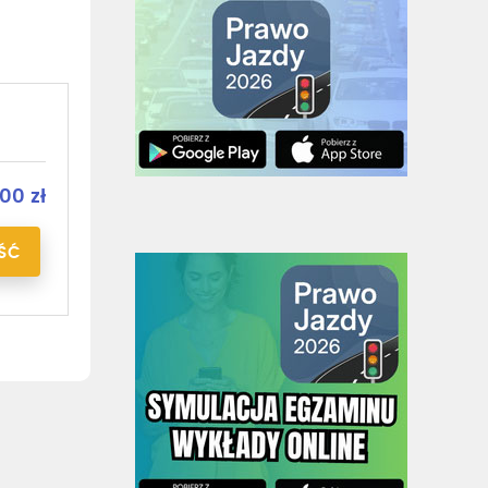
00 zł
ŚĆ