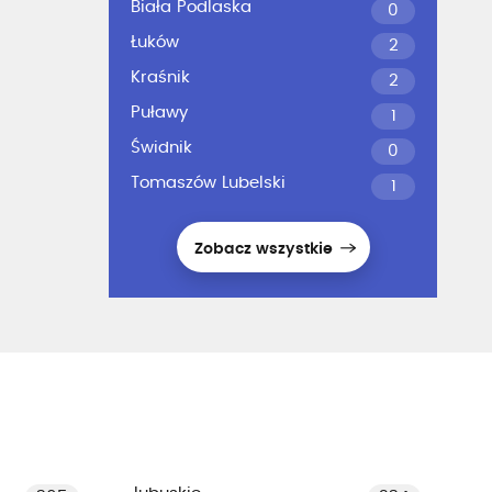
Biała Podlaska
0
Łuków
2
Kraśnik
2
Puławy
1
Świdnik
0
Tomaszów Lubelski
1
Zobacz wszystkie