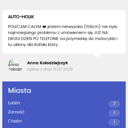
AUTO-HOLIK
POLECAM CAŁYM ❤️ jestem niewysoka (158cm) nie było
najmniejszego problemu z umówieniem się JUŻ NA
DRUGI DZIEŃ PO TELEFONIE na przymiarkę do motocykla i
tu ukłony dla Rafała który...
Anna Kołodziejczyk
opinia z dnia 15.07.2026
Miasta
Lublin
7
Zamość
1
Chełm
1