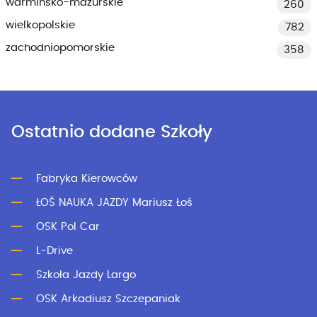
warmińsko-mazurskie
260
wielkopolskie
782
zachodniopomorskie
358
Ostatnio dodane Szkoły
Fabryka Kierowców
ŁOŚ NAUKA JAZDY Mariusz Łoś
OSK Pol Car
L-Drive
Szkoła Jazdy Largo
OSK Arkadiusz Szczepaniak