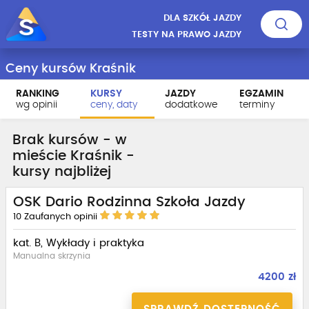
DLA SZKÓŁ JAZDY
TESTY NA PRAWO JAZDY
Ceny kursów Kraśnik
RANKING
KURSY
JAZDY
EGZAMIN
wg opinii
ceny, daty
dodatkowe
terminy
Brak kursów - w
mieście Kraśnik -
kursy najbliżej
OSK Dario Rodzinna Szkoła Jazdy
10
Zaufanych opinii
kat. B, Wykłady i praktyka
Manualna skrzynia
4200 zł