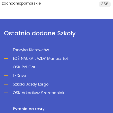
zachodniopomorskie
358
Ostatnio dodane Szkoły
Fabryka Kierowców
ŁOŚ NAUKA JAZDY Mariusz Łoś
OSK Pol Car
L-Drive
Szkoła Jazdy Largo
OSK Arkadiusz Szczepaniak
Pytania na testy