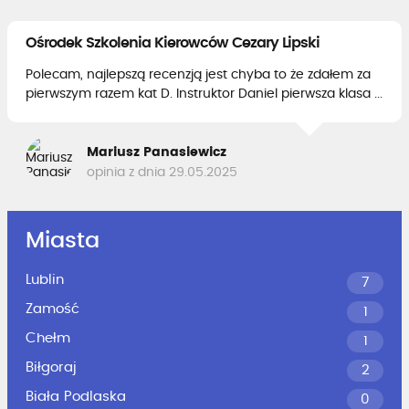
Ośrodek Szkolenia Kierowców Cezary Lipski
Polecam, najlepszą recenzją jest chyba to że zdałem za
pierwszym razem kat D. Instruktor Daniel pierwsza klasa ...
Mariusz Panasiewicz
opinia z dnia 29.05.2025
Miasta
Lublin
7
Zamość
1
Chełm
1
Biłgoraj
2
Biała Podlaska
0