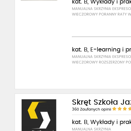
kat. B, Wykłady i pra
MANUALNA SKRZYNIA EKSPRE
WIECZOROWY PORANNY RATY W
kat. B, E-learning i 
MANUALNA SKRZYNIA EKSPRE
WIECZOROWY ROZSZERZONY PO
Skręt Szkoła J
360
Zaufanych opinii
kat. B, Wykłady i pra
MANUALNA SKRZYNIA