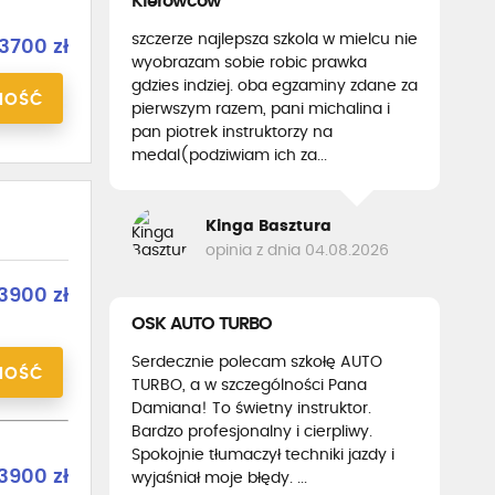
Kierowców
szczerze najlepsza szkola w mielcu nie
3700 zł
wyobrazam sobie robic prawka
gdzies indziej. oba egzaminy zdane za
NOŚĆ
pierwszym razem, pani michalina i
pan piotrek instruktorzy na
medal(podziwiam ich za...
Kinga Basztura
opinia z dnia 04.08.2026
3900 zł
OSK AUTO TURBO
Serdecznie polecam szkołę AUTO
NOŚĆ
TURBO, a w szczególności Pana
Damiana! To świetny instruktor.
Bardzo profesjonalny i cierpliwy.
Spokojnie tłumaczył techniki jazdy i
3900 zł
wyjaśniał moje błędy. ...