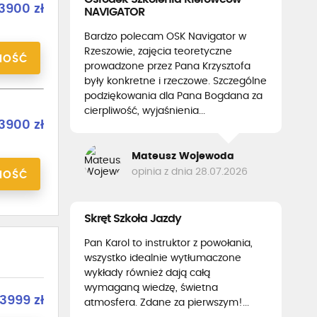
3900 zł
NAVIGATOR
Bardzo polecam OSK Navigator w
Rzeszowie, zajęcia teoretyczne
NOŚĆ
prowadzone przez Pana Krzysztofa
były konkretne i rzeczowe. Szczególne
podziękowania dla Pana Bogdana za
cierpliwość, wyjaśnienia...
3900 zł
Mateusz Wojewoda
opinia z dnia 28.07.2026
NOŚĆ
Skręt Szkoła Jazdy
Pan Karol to instruktor z powołania,
wszystko idealnie wytłumaczone
wykłady również dają całą
wymaganą wiedzę, świetna
3999 zł
atmosfera. Zdane za pierwszym!...