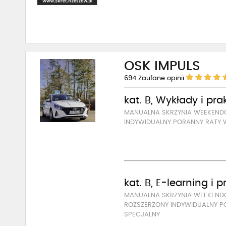
OSK IMPULS
694
Zaufane opinii
kat. B, Wykłady i pra
MANUALNA SKRZYNIA WEEKEN
INDYWIDUALNY PORANNY RATY 
kat. B, E-learning i 
MANUALNA SKRZYNIA WEEKEN
ROZSZERZONY INDYWIDUALNY P
SPECJALNY