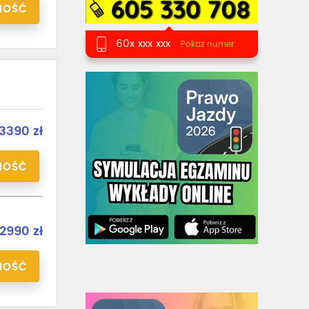
NOŚĆ
60x xxx xxx
Pokaż numer
3390 zł
NOŚĆ
2990 zł
NOŚĆ