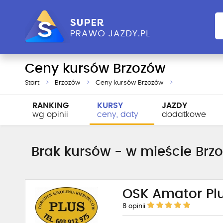
Ceny kursów Brzozów
Start
Brzozów
Ceny kursów Brzozów
RANKING
KURSY
JAZDY
wg opinii
ceny, daty
dodatkowe
Brak kursów - w mieście Brzo
OSK Amator Pl
8
opinii