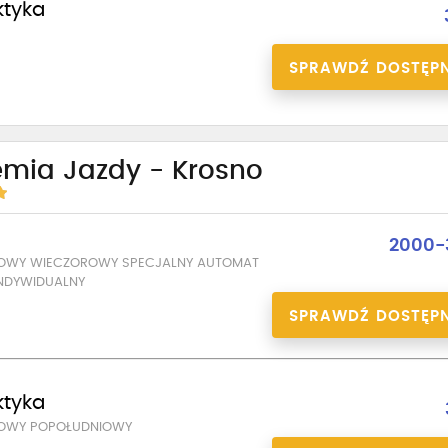
ktyka
SPRAWDŹ DOSTĘP
emia Jazdy - Krosno
a
2000-
DOWY WIECZOROWY SPECJALNY AUTOMAT
NDYWIDUALNY
SPRAWDŹ DOSTĘP
ktyka
DOWY POPOŁUDNIOWY