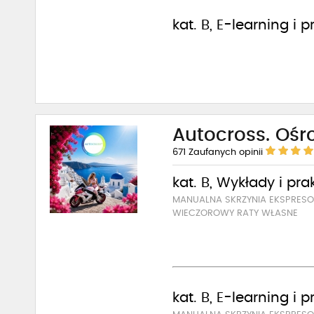
kat. B, E-learning i 
Autocross. Ośr
671
Zaufanych opinii
kat. B, Wykłady i pra
MANUALNA SKRZYNIA EKSPRE
WIECZOROWY RATY WŁASNE
kat. B, E-learning i 