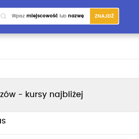
Wpisz
miejscowość
lub
nazwę
ZNAJDŹ
szkoły
zów - kursy najbliżej
us