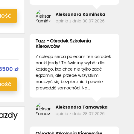
Aleksandra Kamińska
NOŚĆ
opinia z dnia 30.07.2026
Tazz - Ośrodek Szkolenia
Kierowców
Z całego serca polecam ten ośrodek
nauki jazdy! To świetny wybór dla
3500 zł
każdego, kto chce nie tylko zdać
egzamin, ale przede wszystkim
nauczyć się bezpiecznie i pewnie
NOŚĆ
prowadzić samochód. Na...
Aleksandra Tarnawska
jazdy
opinia z dnia 28.07.2026
Ośrodek Szkolenia Kierowców