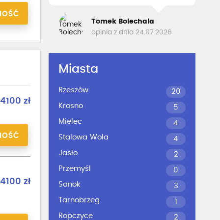
NOŚĆ
Tomek Bolechala
opinia z dnia 24.07.2026
Miasta
Rzeszów
20
4100 zł
Krosno
5
Mielec
4
NOŚĆ
Stalowa Wola
4
Jasło
2
Przemyśl
0
4100 zł
Sanok
3
Tarnobrzeg
1
Ropczyce
2