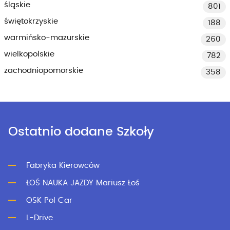
śląskie
801
świętokrzyskie
188
warmińsko-mazurskie
260
wielkopolskie
782
zachodniopomorskie
358
Ostatnio dodane Szkoły
Fabryka Kierowców
ŁOŚ NAUKA JAZDY Mariusz Łoś
OSK Pol Car
L-Drive