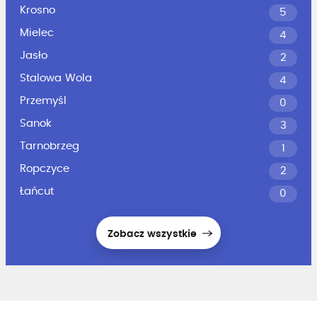
Krosno
5
Mielec
4
Jasło
2
Stalowa Wola
4
Przemyśl
0
Sanok
3
Tarnobrzeg
1
Ropczyce
2
Łańcut
0
Zobacz wszystkie