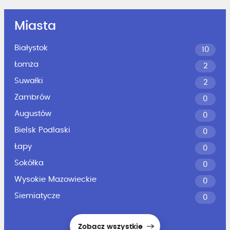
Miasta
Białystok
10
Łomża
2
Suwałki
2
Zambrów
0
Augustów
0
Bielsk Podlaski
0
Łapy
0
Sokółka
0
Wysokie Mazowieckie
0
Siemiatycze
0
Zobacz wszystkie