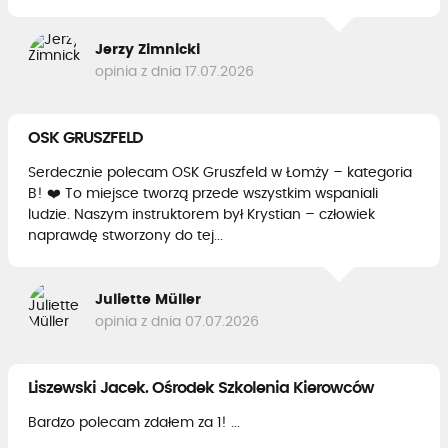
Jerzy Zimnicki
opinia z dnia 17.07.2026
OSK GRUSZFELD
Serdecznie polecam OSK Gruszfeld w Łomży – kategoria
B! ❤️ To miejsce tworzą przede wszystkim wspaniali
ludzie. Naszym instruktorem był Krystian – człowiek
naprawdę stworzony do tej...
Juliette Müller
opinia z dnia 07.07.2026
Liszewski Jacek. Ośrodek Szkolenia Kierowców
Bardzo polecam zdałem za 1! ...