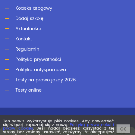
Kodeks drogowy
Dodaj szkołę
Aktualności
Kontakt
Regulamin
Polityka prywatności
Polityka antyspamowa
Testy na prawo jazdy 2026
Testy online
Ten serwis wykorzystuje pliki cookies. Aby dowiedzieć
©2011-2026 superprawojazdy.pl
się więcej, zapoznaj się z naszą
Polityką prywatności i
plików cookies
. Jeśli nadal będziesz korzystać z tej
OK
strony bez zmiany ustawień, założymy, że akceptujesz
Obecnie kursami w mieście Łomża interesuje się
107 osób