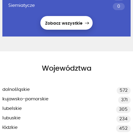
Siemiatycze
0
Zobacz wszystkie
Województwa
dolnośląskie
572
kujawsko-pomorskie
371
lubelskie
305
lubuskie
234
łódzkie
452