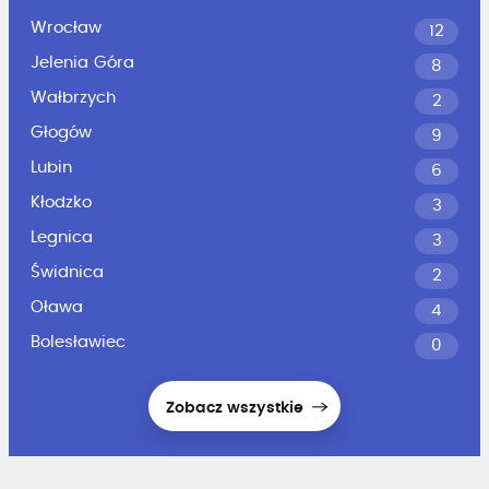
Wrocław
12
Jelenia Góra
8
Wałbrzych
2
Głogów
9
Lubin
6
Kłodzko
3
Legnica
3
Świdnica
2
Oława
4
Bolesławiec
0
Zobacz wszystkie