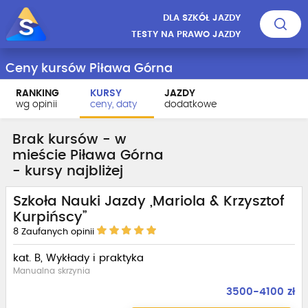
DLA SZKÓŁ JAZDY
TESTY NA PRAWO JAZDY
Ceny kursów Piława Górna
RANKING
KURSY
JAZDY
wg opinii
ceny, daty
dodatkowe
Brak kursów - w
mieście Piława Górna
- kursy najbliżej
Szkoła Nauki Jazdy „Mariola & Krzysztof
Kurpińscy”
8
Zaufanych opinii
kat. B, Wykłady i praktyka
Manualna skrzynia
3500-4100 zł