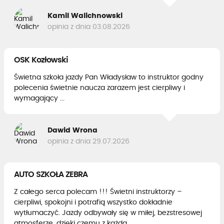
Kamil Walichnowski
opinia z dnia 03.08.2026
OSK Kozłowski
Świetna szkoła jazdy Pan Władysław to instruktor godny
polecenia świetnie naucza zarazem jest cierpliwy i
wymagający ...
Dawid Wrona
opinia z dnia 29.07.2026
AUTO SZKOŁA ZEBRA
Z całego serca polecam !!! Świetni instruktorzy –
cierpliwi, spokojni i potrafią wszystko dokładnie
wytłumaczyć. Jazdy odbywały się w miłej, bezstresowej
atmosferze, dzięki czemu z każdą...