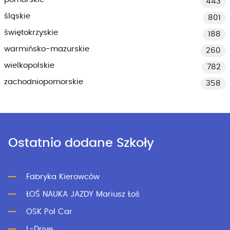
443
śląskie
801
świętokrzyskie
188
warmińsko-mazurskie
260
wielkopolskie
782
zachodniopomorskie
358
Ostatnio dodane Szkoły
Fabryka Kierowców
ŁOŚ NAUKA JAZDY Mariusz Łoś
OSK Pol Car
L-Drive