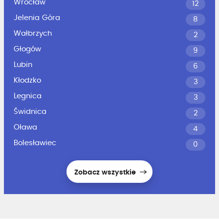
Wrocław
12
Jelenia Góra
8
Wałbrzych
2
Głogów
9
Lubin
6
Kłodzko
3
Legnica
3
Świdnica
2
Oława
4
Bolesławiec
0
Zobacz wszystkie