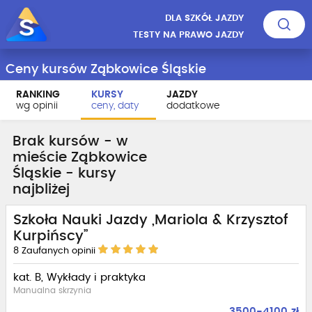
DLA SZKÓŁ JAZDY
TESTY NA PRAWO JAZDY
Ceny kursów Ząbkowice Śląskie
RANKING
KURSY
JAZDY
wg opinii
ceny, daty
dodatkowe
Brak kursów - w
mieście Ząbkowice
Śląskie - kursy
najbliżej
Szkoła Nauki Jazdy „Mariola & Krzysztof
Kurpińscy”
8
Zaufanych opinii
kat. B, Wykłady i praktyka
Manualna skrzynia
3500-4100 zł