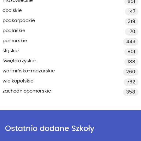
mazowieckie
851
opolskie
147
podkarpackie
319
podlaskie
170
pomorskie
443
śląskie
801
świętokrzyskie
188
warmińsko-mazurskie
260
wielkopolskie
782
zachodniopomorskie
358
Ostatnio dodane Szkoły