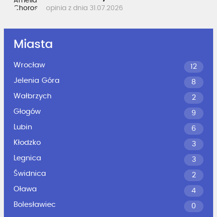
opinia z dnia 31.07.2026
Miasta
Wrocław
12
Jelenia Góra
8
Wałbrzych
2
Głogów
9
Lubin
6
Kłodzko
3
Legnica
3
Świdnica
2
Oława
4
Bolesławiec
0