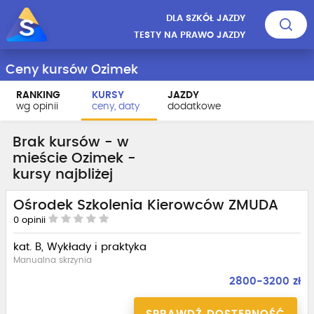
DLA SZKÓŁ JAZDY
TESTY NA PRAWO JAZDY
Ceny kursów Ozimek
RANKING
KURSY
JAZDY
wg opinii
ceny, daty
dodatkowe
Brak kursów - w
mieście Ozimek -
kursy najbliżej
Ośrodek Szkolenia Kierowców ZMUDA
0
opinii
kat. B, Wykłady i praktyka
Manualna skrzynia
2800-3200 zł