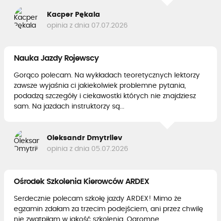
Kacper Pękala
opinia z dnia 07.07.2026
Nauka Jazdy Rojewscy
Gorąco polecam. Na wykładach teoretycznych lektorzy
zawsze wyjaśnia ci jakiekolwiek problemne pytania,
podadzą szczegóły i ciekawostki których nie znajdziesz
sam. Na jazdach instruktorzy są...
Oleksandr Dmytriiev
opinia z dnia 05.07.2026
Ośrodek Szkolenia Kierowców ARDEX
Serdecznie polecam szkołę jazdy ARDEX! Mimo że
egzamin zdałam za trzecim podejściem, ani przez chwilę
nie zwątpiłam w jakość szkolenia. Ogromne