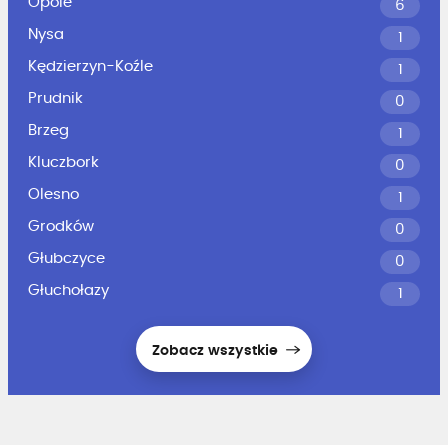
Opole
6
Nysa
1
Kędzierzyn-Koźle
1
Prudnik
0
Brzeg
1
Kluczbork
0
Olesno
1
Grodków
0
Głubczyce
0
Głuchołazy
1
Zobacz wszystkie