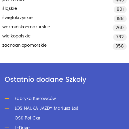
443
śląskie
801
świętokrzyskie
188
warmińsko-mazurskie
260
wielkopolskie
782
zachodniopomorskie
358
Ostatnio dodane Szkoły
Fabryka Kierowców
ŁOŚ NAUKA JAZDY Mariusz Łoś
OSK Pol Car
L-Drive