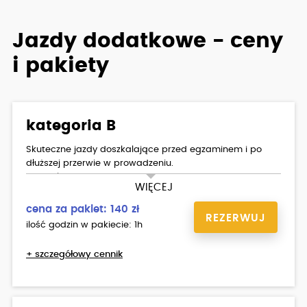
Jazdy dodatkowe - ceny
i pakiety
kategoria B
Skuteczne jazdy doszkalające przed egzaminem i po
dłuższej przerwie w prowadzeniu.
Przy zakupie co najmniej 10 godz rabaty. RENAULT CLIO V.
WIĘCEJ
cena za pakiet: 140 zł
REZERWUJ
ilość godzin w pakiecie: 1h
+ szczegółowy cennik