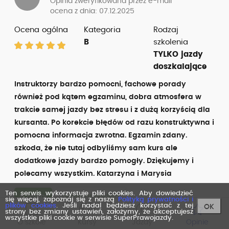
Opinia zweryfikowana przez e-mail
ocena z dnia: 07.12.2025
Ocena ogólna
Kategoria
Rodzaj
B
szkolenia
TYLKO jazdy
doszkalające
Instruktorzy bardzo pomocni, fachowe porady
również pod kątem egzaminu, dobra atmosfera w
trakcie samej jazdy bez stresu i z dużą korzyścią dla
kursanta. Po korekcie błędów od razu konstruktywna i
pomocna informacja zwrotna. Egzamin zdany.
szkoda, że nie tutaj odbyliśmy sam kurs ale
dodatkowe jazdy bardzo pomogły. Dziękujemy i
polecamy wszystkim. Katarzyna i Marysia
Ten serwis wykorzystuje pliki cookies. Aby dowiedzieć
+ Zalety
dobra atmosfera,
się więcej, zapoznaj się z naszą
Polityką prywatności i
plików cookies
. Jeśli nadal będziesz korzystać z tej
OK
strony bez zmiany ustawień, założymy, że akceptujesz
wszystkie pliki cookie w serwisie SuperPrawojazdy.
instruktor “z powołania”,
profesjonalizm
O szkole
Kursy
Jazdy
Opinie