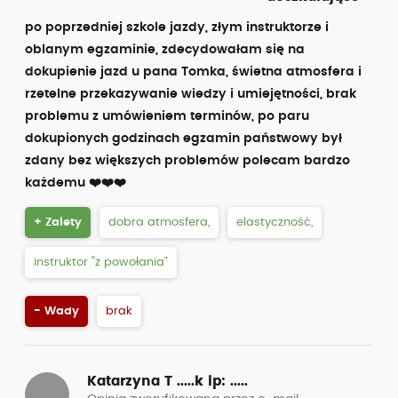
po poprzedniej szkole jazdy, złym instruktorze i
oblanym egzaminie, zdecydowałam się na
dokupienie jazd u pana Tomka, świetna atmosfera i
rzetelne przekazywanie wiedzy i umiejętności, brak
problemu z umówieniem terminów, po paru
dokupionych godzinach egzamin państwowy był
zdany bez większych problemów polecam bardzo
każdemu ❤️❤️❤️
+ Zalety
dobra atmosfera,
elastyczność,
instruktor “z powołania”
- Wady
brak
Katarzyna T .....k
ip: .....