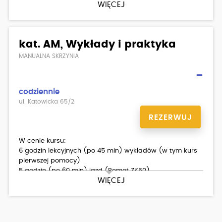
WIĘCEJ
egzamin wewnętrzny teoria/ praktyka
Dodatkowo płatne:
badania lekarskie
kat. AM, Wykłady i praktyka
MANUALNA SKRZYNIA
-
codziennie
ul. Katowicka 65/2
REZERWUJ
W cenie kursu:
6 godzin lekcyjnych (po 45 min) wykładów (w tym kurs
pierwszej pomocy)
5 godzin (po 60 min) jazd (Romet ZK50)
WIĘCEJ
egzamin wewnętrzny teoria/ praktyka
materiały dla kursantów
Dodatkowo płatne:
badania lekarskie