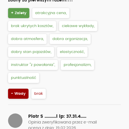
zdany za pierwszym razem!!!!
+ Zalety
atrakcyjna cena,
brak ukrytych kosztów,
ciekawe wykłady,
dobra atmosfera,
dobra organizacja,
dobry stan pojazdów,
elastyczność,
instruktor “z powołania”,
profesjonalizm,
punktualność
- Wady
brak
Piotr S ..........i
ip: 37.31.4.....
Opinia zweryfikowana przez e-mail
ocena z dnia: 19.02.2026