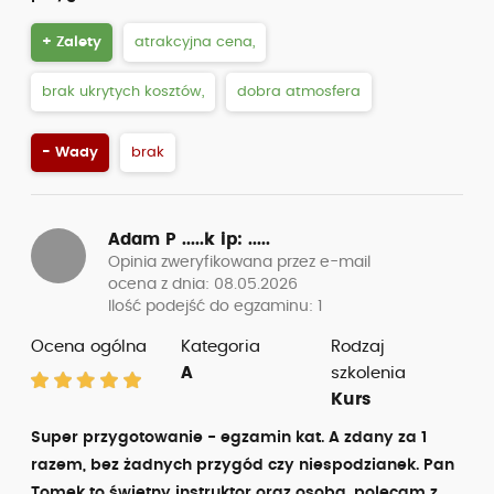
+ Zalety
atrakcyjna cena,
brak ukrytych kosztów,
dobra atmosfera
- Wady
brak
Adam P .....k
ip: .....
Opinia zweryfikowana przez e-mail
ocena z dnia: 08.05.2026
Ilość podejść do egzaminu: 1
Ocena ogólna
Kategoria
Rodzaj
A
szkolenia
Kurs
Super przygotowanie - egzamin kat. A zdany za 1
razem, bez żadnych przygód czy niespodzianek. Pan
Tomek to świetny instruktor oraz osoba, polecam z