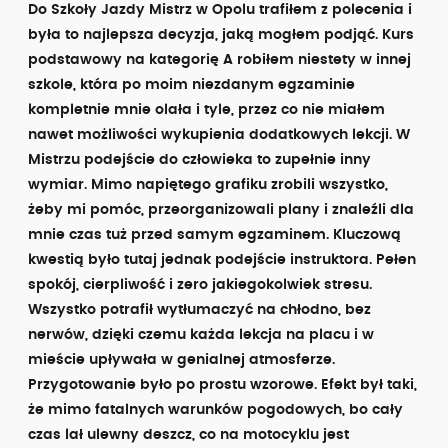
​Do Szkoły Jazdy Mistrz w Opolu trafiłem z polecenia i
była to najlepsza decyzja, jaką mogłem podjąć. Kurs
podstawowy na kategorię A robiłem niestety w innej
szkole, która po moim niezdanym egzaminie
kompletnie mnie olała i tyle, przez co nie miałem
nawet możliwości wykupienia dodatkowych lekcji. W
Mistrzu podejście do człowieka to zupełnie inny
wymiar. Mimo napiętego grafiku zrobili wszystko,
żeby mi pomóc, przeorganizowali plany i znaleźli dla
mnie czas tuż przed samym egzaminem. Kluczową
kwestią było tutaj jednak podejście instruktora. Pełen
spokój, cierpliwość i zero jakiegokolwiek stresu.
Wszystko potrafił wytłumaczyć na chłodno, bez
nerwów, dzięki czemu każda lekcja na placu i w
mieście upływała w genialnej atmosferze.
Przygotowanie było po prostu wzorowe. Efekt był taki,
że mimo fatalnych warunków pogodowych, bo cały
czas lał ulewny deszcz, co na motocyklu jest