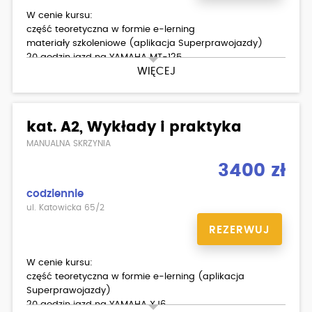
W cenie kursu:
część teoretyczna w formie e-lerning
materiały szkoleniowe (aplikacja Superprawojazdy)
20 godzin jazd na YAMAHA MT-125
WIĘCEJ
egzamin wewnętrzny teoria/ praktyka
Dodatkowo płatne:
badania lekarskie
kat. A2, Wykłady i praktyka
MANUALNA SKRZYNIA
3400 zł
codziennie
ul. Katowicka 65/2
REZERWUJ
W cenie kursu:
część teoretyczna w formie e-lerning (aplikacja
Superprawojazdy)
20 godzin jazd na YAMAHA XJ6