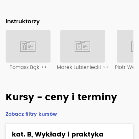
zdecydować się czy będziesz uczestniczył w dalszej
części kursu.
DOKŁADAMY WSZELKICH STARAŃ ABY KAŻDY
Instruktorzy
KURSANT BYŁ JAK NAJLEPIEJ PRZYGOTOWANY DO
EGZAMINU I ZDAŁ ZA PIERWSZYM PODEJŚCIEM. W
OPOLU ZDASZ PRAWKO! Serdecznie zapraszamy.
Tomasz Bąk >>
Marek Lubieniecki >>
Piotr Wes
Kursy - ceny i terminy
Zobacz filtry kursów
kat. B, Wykłady i praktyka