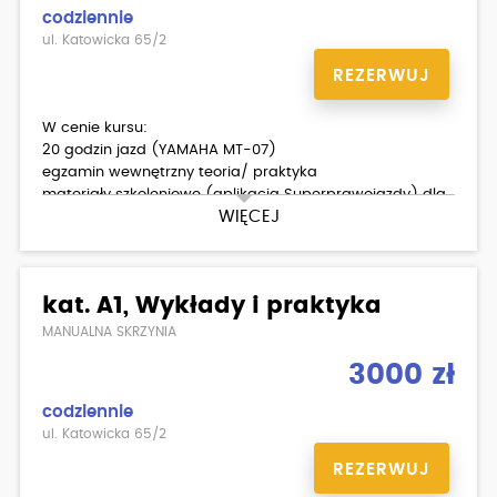
codziennie
ul. Katowicka 65/2
REZERWUJ
W cenie kursu:
20 godzin jazd (YAMAHA MT-07)
egzamin wewnętrzny teoria/ praktyka
materiały szkoleniowe (aplikacja Superprawojazdy) dla
WIĘCEJ
kursantów
Dodatkowo płatne:
badania lekarskie
kat. A1, Wykłady i praktyka
MANUALNA SKRZYNIA
3000 zł
codziennie
ul. Katowicka 65/2
REZERWUJ