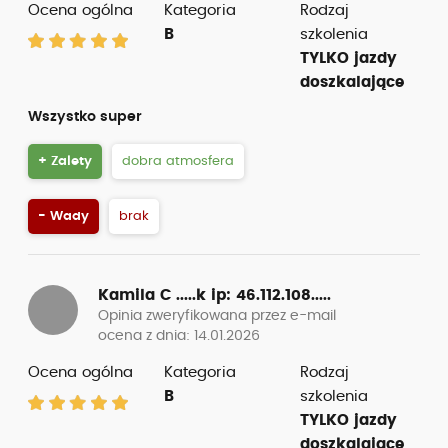
Ocena ogólna
Kategoria
Rodzaj
B
szkolenia
TYLKO jazdy
doszkalające
Wszystko super
+ Zalety
dobra atmosfera
- Wady
brak
Kamila C .....k
ip: 46.112.108.....
Opinia zweryfikowana przez e-mail
ocena z dnia: 14.01.2026
Ocena ogólna
Kategoria
Rodzaj
B
szkolenia
TYLKO jazdy
doszkalające