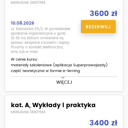
MANUALNA SKRZYNIA
3600 zł
10.08.2026
REZERWUJ
ul. Katowicka 65/2, W poniedziałek
spotkanie organizacyjne o godz
16:30 na, którym omawiane są
sprawy związane z kursem i zapisy.
Prosimy o kontakt telefoniczny,
sms, lub e-mail.
W cenie kursu:
materiały szkoleniowe (aplikacja Superprawojazdy)
część teoretyczna w formie e-lerning
WIĘCEJ
30 godzin jazd na Renault Clio v
egzamin wewnętrzny teoria/ praktyka
Dodatkowo płatne:
kat. A, Wykłady i praktyka
badania lekarskie
MANUALNA SKRZYNIA
3400 zł