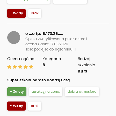
- Wady
brak
e ...o
ip: 5.173.26.....
Opinia zweryfikowana przez e-mail
ocena z dnia: 17.03.2026
Ilość podejść do egzaminu: 1
Ocena ogólna
Kategoria
Rodzaj
B
szkolenia
Kurs
Super szkoła bardzo dobrzę uczą
+ Zalety
atrakcyjna cena,
dobra atmosfera
- Wady
brak