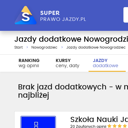
Jazdy dodatkowe Nowogrodz
Start
Nowogrodziec
Jazdy dodatkowe Nowogrodziec
RANKING
KURSY
JAZDY
wg opinii
ceny, daty
dodatkowe
Brak jazd dodatkowych - w m
najbliżej
Szkoła Nauki J
20
Zaufanych opinii