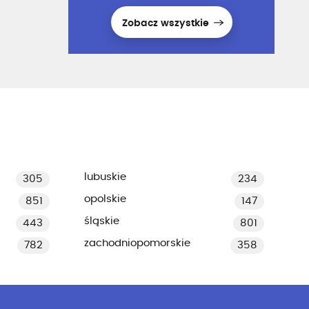
Zobacz wszystkie
lubuskie
305
234
opolskie
851
147
śląskie
443
801
zachodniopomorskie
782
358