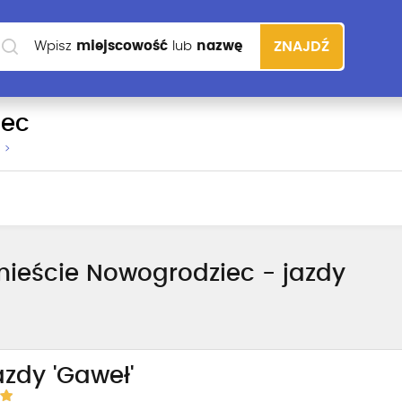
Wpisz
miejscowość
lub
nazwę
ZNAJDŹ
szkoły
iec
ieście Nowogrodziec - jazdy
azdy 'Gaweł'