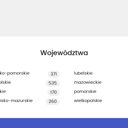
Województwa
ko-pomorskie
lubelskie
371
lskie
mazowieckie
535
kie
pomorskie
170
ńsko-mazurskie
wielkopolskie
260