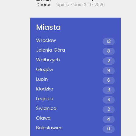
opinia z dnia 31.07.2026
Miasta
Wrocław
12
Jelenia Góra
8
Wałbrzych
2
Głogów
9
Lubin
6
Kłodzko
3
Legnica
3
Świdnica
2
Oława
4
Bolesławiec
0