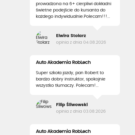
prowadzona na 6+ cierpliwi dokładni
świetne podejście do kursanta do
każdego indywidualnie.Polecam!!!...
Elwira Stolarz
opinia z dnia 04.08.2026
Auto Akademia RobLech
Super szkoła jazdy, pan Robert to
bardzo dobry instruktor, spokojnie
wszystko tłumaczy. Polecam!...
Filip Śliwowski
opinia z dnia 03.08.2026
Auto Akademia RobLech