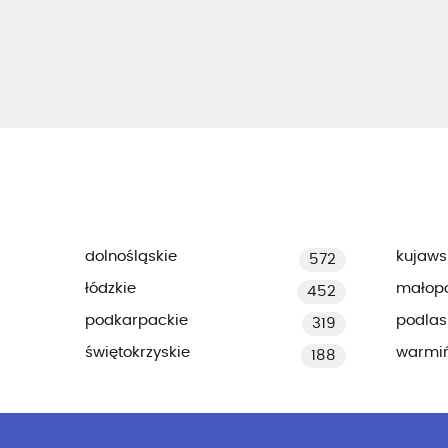
dolnośląskie
kujaws
572
łódzkie
małopo
452
podkarpackie
podlas
319
świętokrzyskie
warmi
188