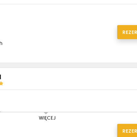
REZE
1h
a
ów z poza OSK- 200 ZŁ
WIĘCEJ
REZE