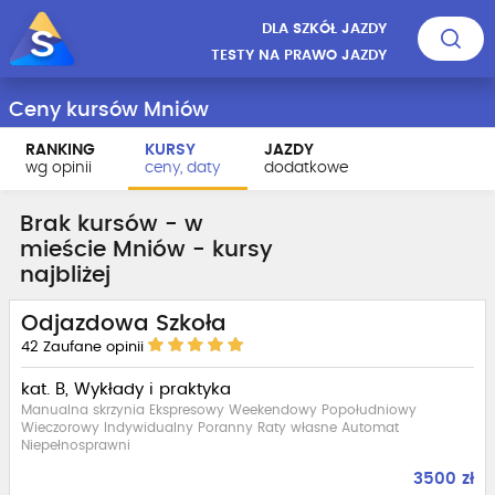
DLA SZKÓŁ JAZDY
TESTY NA PRAWO JAZDY
Ceny kursów Mniów
RANKING
KURSY
JAZDY
wg opinii
ceny, daty
dodatkowe
Brak kursów - w
mieście Mniów - kursy
najbliżej
Odjazdowa Szkoła
42
Zaufane opinii
kat. B, Wykłady i praktyka
Manualna skrzynia Ekspresowy Weekendowy Popołudniowy
Wieczorowy Indywidualny Poranny Raty własne Automat
Niepełnosprawni
3500 zł