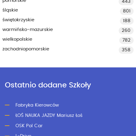
pomorskie
443
śląskie
801
świętokrzyskie
188
warmińsko-mazurskie
260
wielkopolskie
782
zachodniopomorskie
358
Ostatnio dodane Szkoły
Fabryka Kierowców
ŁOŚ NAUKA JAZDY Mariusz Łoś
OSK Pol Car