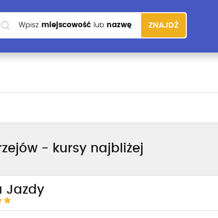
Wpisz
miejscowość
lub
nazwę
ZNAJDŹ
szkoły
zejów - kursy najbliżej
a Jazdy