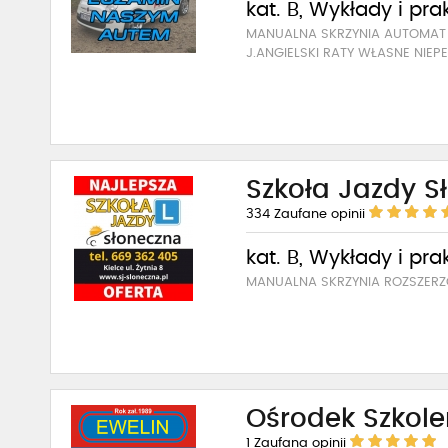
kat. B, Wykłady i pra
MANUALNA SKRZYNIA AUTOMA
J.ANGIELSKI RATY WŁASNE NIE
Szkoła Jazdy S
334
Zaufane opinii
kat. B, Wykłady i pra
MANUALNA SKRZYNIA ROZSZER
Ośrodek Szkole
1
Zaufana opinii