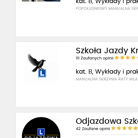
kat. B, Wykłady i pra
POPOŁUDNIOWY MANUALNA SKR
Szkoła Jazdy K
111
Zaufanych opinii
kat. B, Wykłady i pra
MANUALNA SKRZYNIA RATY WŁAS
Odjazdowa Szk
42
Zaufane opinii