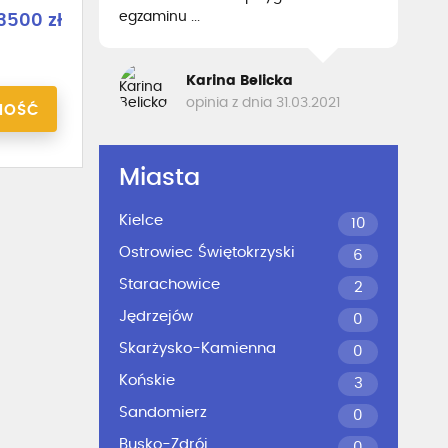
egzaminu ...
3500 zł
Karina Belicka
opinia z dnia 31.03.2021
NOŚĆ
Miasta
Kielce
10
Ostrowiec Świętokrzyski
6
Starachowice
2
Jędrzejów
0
Skarżysko-Kamienna
0
Końskie
3
Sandomierz
0
Busko-Zdrój
0