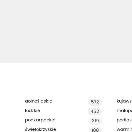
dolnośląskie
kujaws
572
łódzkie
małopo
452
podkarpackie
podlas
319
świętokrzyskie
warmi
188