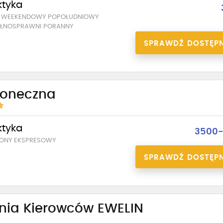
ktyka
T WEEKENDOWY POPOŁUDNIOWY
PEŁNOSPRAWNI PORANNY
SPRAWDŹ DOSTĘP
łoneczna
ktyka
3500-
ZONY EKSPRESOWY
SPRAWDŹ DOSTĘP
nia Kierowców EWELIN