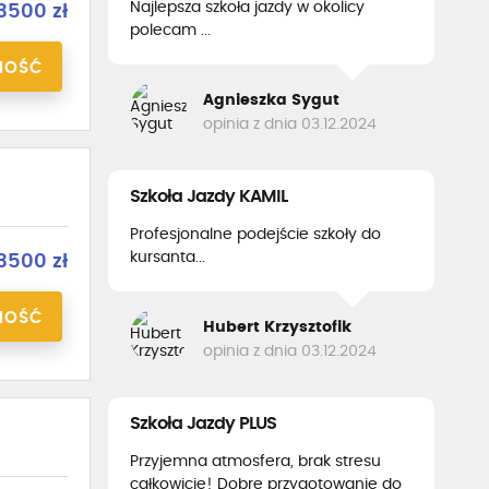
Najlepsza szkoła jazdy w okolicy
3500 zł
polecam ...
NOŚĆ
Agnieszka Sygut
opinia z dnia 03.12.2024
Szkoła Jazdy KAMIL
Profesjonalne podejście szkoły do
kursanta...
3500 zł
NOŚĆ
Hubert Krzysztofik
opinia z dnia 03.12.2024
Szkoła Jazdy PLUS
Przyjemna atmosfera, brak stresu
całkowicie! Dobre przygotowanie do