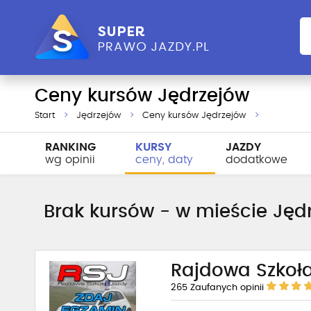
Ceny kursów Jędrzejów
Start
Jędrzejów
Ceny kursów Jędrzejów
RANKING
KURSY
JAZDY
wg opinii
ceny, daty
dodatkowe
Brak kursów - w mieście Jędr
Rajdowa Szkoł
265
Zaufanych opinii