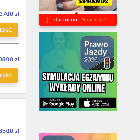
3700 zł
50x xxx xxx
Pokaż numer
NOŚĆ
3800 zł
NOŚĆ
3500 zł