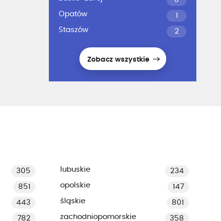
Opatów
1
Staszów
2
Zobacz wszystkie
lubuskie
305
234
opolskie
851
147
śląskie
443
801
zachodniopomorskie
782
358