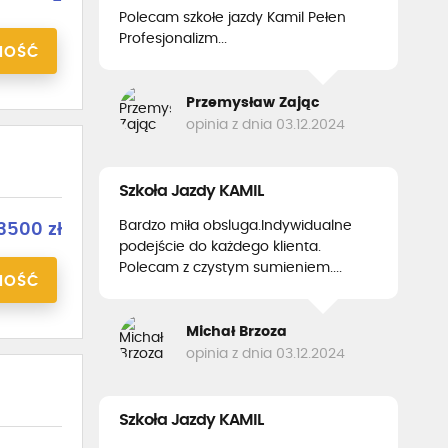
-
Polecam szkołe jazdy Kamil Pełen
Profesjonalizm...
NOŚĆ
Przemysław Zając
opinia z dnia 03.12.2024
Szkoła Jazdy KAMIL
Bardzo miła obsluga.Indywidualne
3500 zł
podejście do każdego klienta.
Polecam z czystym sumieniem....
NOŚĆ
Michał Brzoza
opinia z dnia 03.12.2024
Szkoła Jazdy KAMIL