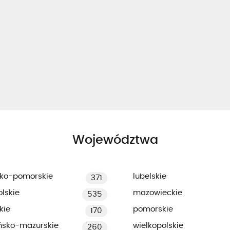
Województwa
ko-pomorskie
lubelskie
371
lskie
mazowieckie
535
kie
pomorskie
170
ńsko-mazurskie
wielkopolskie
260