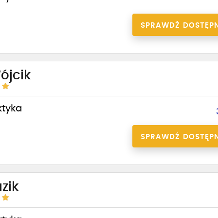
SPRAWDŹ DOSTĘP
ójcik
ktyka
SPRAWDŹ DOSTĘP
zik