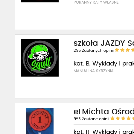
PORANNY RATY WŁASNE
szkoła JAZDY S
296
Zaufanych opinii
kat. B, Wykłady i pra
MANUALNA SKRZYNIA
eLMichta Ośrod
953
Zaufane opinii
kat. B, Wykłady i pra