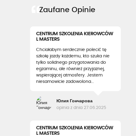
Zaufane Opinie
CENTRUM SZKOLENIA KIEROWCÓW
L MASTERS
Chciałabym serdecznie polecić tę
szkołę jazdy każdemu, kto szuka nie
tylko solidnego przygotowania do
egzaminu, ale również przyjaznej,
wspierającej atmosfery. Jestem
niesamowicie zadowolona...
Юлия Гончарова
opinia z dnia 27.06.2025
CENTRUM SZKOLENIA KIEROWCÓW
L MASTERS