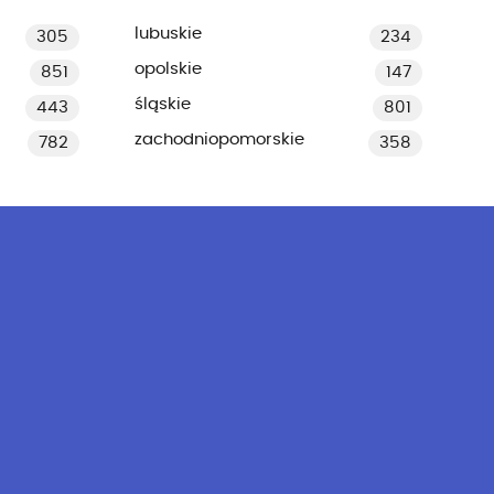
lubuskie
305
234
opolskie
851
147
śląskie
443
801
zachodniopomorskie
782
358