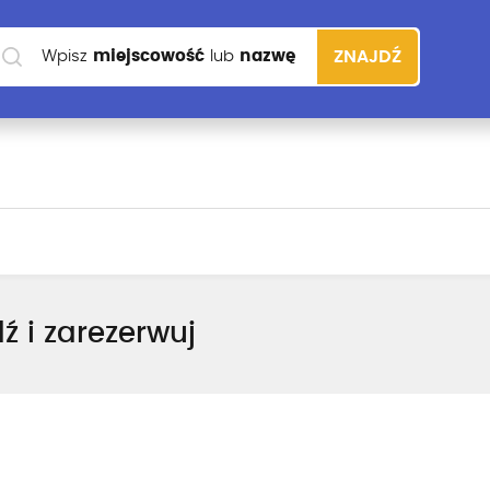
Wpisz
miejscowość
lub
nazwę
ZNAJDŹ
szkoły
ź i zarezerwuj