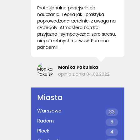
Profesjonalne podejscie do
nauczania. Teoria jak i praktyka
poprowadzona rzetelnie, z uwaga na
szczegoly. Atmosfera bardzo
przyjazna i sympatyczna, zero stresu,
niepotrzebnych nerwow. Pomimo
pandemii...
Monika Pakulska
opinia z dnia 04.02.2022
Miasta
Warszawa
33
Radom
6
Płock
4