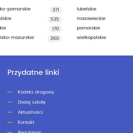
ko-pomorskie
lubelskie
371
lskie
mazowieckie
535
kie
pomorskie
170
ńsko-mazurskie
wielkopolskie
260
Przydatne linki
Kodeks drogowy
Dodaj szkołę
Aktualności
Kontakt
Regulamin