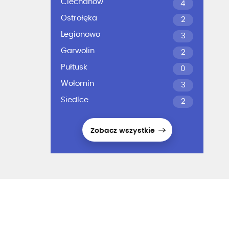
Ciechanów
4
Ostrołęka
2
Legionowo
3
Garwolin
2
Pułtusk
0
Wołomin
3
Siedlce
2
Zobacz wszystkie