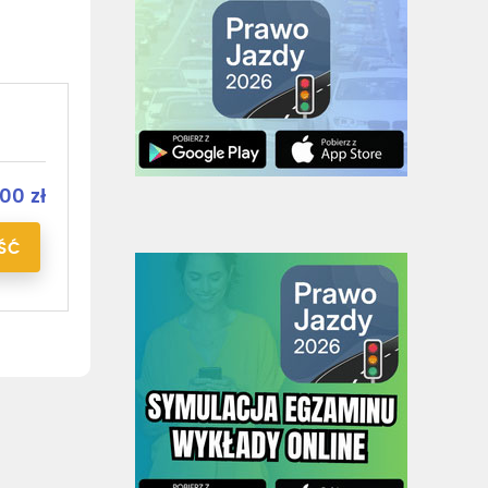
00 zł
ŚĆ