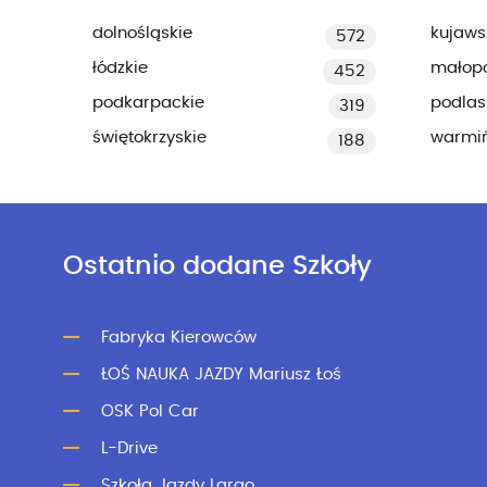
dolnośląskie
kujaws
572
łódzkie
małopo
452
podkarpackie
podlas
319
świętokrzyskie
warmi
188
Ostatnio dodane Szkoły
Fabryka Kierowców
ŁOŚ NAUKA JAZDY Mariusz Łoś
OSK Pol Car
L-Drive
Szkoła Jazdy Largo