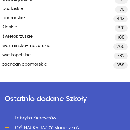
319
podlaskie
170
pomorskie
443
śląskie
801
świętokrzyskie
188
warmińsko-mazurskie
260
wielkopolskie
782
zachodniopomorskie
358
Ostatnio dodane Szkoły
Fabryka Kierowców
ŁOŚ NAUKA JAZDY Mariusz Łoś