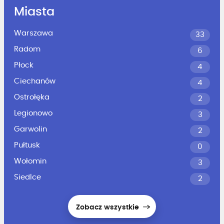
Miasta
Warszawa
33
Radom
6
Płock
4
Ciechanów
4
Ostrołęka
2
Legionowo
3
Garwolin
2
Pułtusk
0
Wołomin
3
Siedlce
2
Zobacz wszystkie