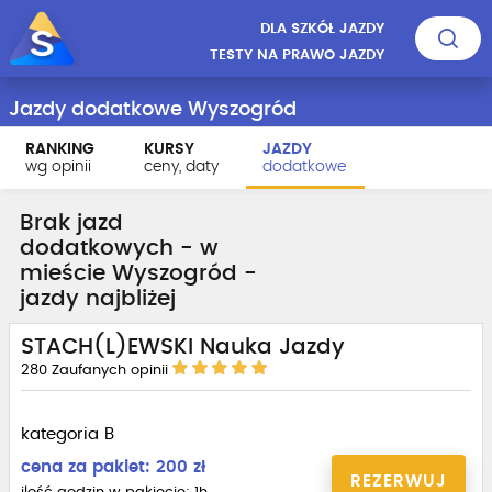
DLA SZKÓŁ JAZDY
TESTY NA PRAWO JAZDY
Jazdy dodatkowe Wyszogród
RANKING
KURSY
JAZDY
wg opinii
ceny, daty
dodatkowe
Brak jazd
dodatkowych - w
mieście Wyszogród -
jazdy najbliżej
STACH(L)EWSKI Nauka Jazdy
280
Zaufanych opinii
kategoria B
cena za pakiet: 200 zł
REZERWUJ