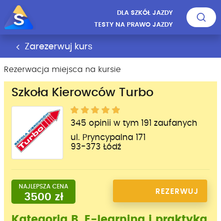
DLA SZKÓŁ JAZDY
TESTY NA PRAWO JAZDY
Zarezerwuj kurs
Rezerwacja miejsca na kursie
Szkoła Kierowców Turbo
345 opinii w tym 191 zaufanych
ul. Pryncypalna 171
93-373 Łódź
NAJLEPSZA CENA
REZERWUJ
3500 zł
MIEJSCE
Kategoria B, E-learning i praktyka