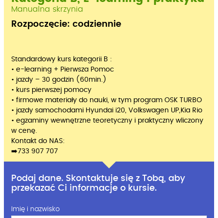
Manualna skrzynia
Rozpoczęcie: codziennie
Standardowy kurs kategorii B :
• e-learning + Pierwsza Pomoc
• jazdy – 30 godzin (60min.)
• kurs pierwszej pomocy
• firmowe materiały do nauki, w tym program OSK TURBO
• jazdy samochodami Hyundai i20, Volkswagen UP,Kia Rio
• egzaminy wewnętrzne teoretyczny i praktyczny wliczony
w cenę.
Kontakt do NAS:
➡️733 907 707
Podaj dane. Skontaktuje się z Tobą, aby
przekazać Ci informacje o kursie.
Imię i nazwisko