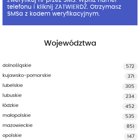
Zweryfikuj nr przez SMS. Wpisz numer
telefonu i kliknij ZATWIERDŹ. Otrzymasz
SMSa z kodem weryfikacyjnym.
Województwa
dolnośląskie
572
kujawsko-pomorskie
371
lubelskie
305
lubuskie
234
łódzkie
452
małopolskie
535
mazowieckie
851
opolskie
147