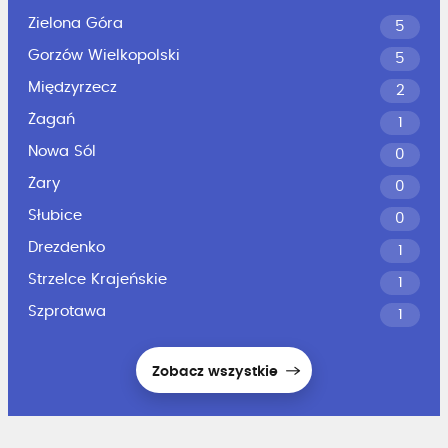
Zielona Góra
5
Gorzów Wielkopolski
5
Międzyrzecz
2
Żagań
1
Nowa Sól
0
Żary
0
Słubice
0
Drezdenko
1
Strzelce Krajeńskie
1
Szprotawa
1
Zobacz wszystkie