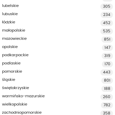
lubelskie
305
lubuskie
234
łódzkie
452
małopolskie
535
mazowieckie
851
opolskie
147
podkarpackie
319
podlaskie
170
pomorskie
443
śląskie
801
świętokrzyskie
188
warmińsko-mazurskie
260
wielkopolskie
782
zachodniopomorskie
358