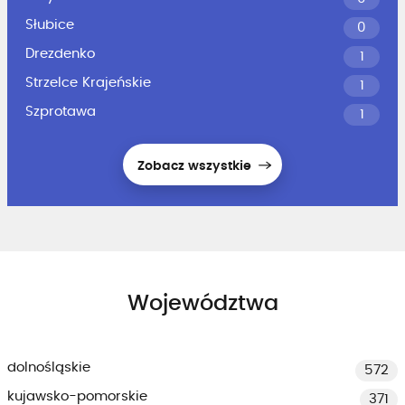
Słubice
0
Drezdenko
1
Strzelce Krajeńskie
1
Szprotawa
1
Zobacz wszystkie
Województwa
dolnośląskie
572
kujawsko-pomorskie
371