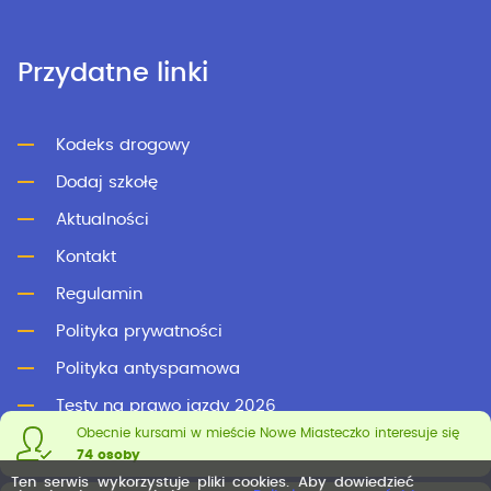
Przydatne linki
Kodeks drogowy
Dodaj szkołę
Aktualności
Kontakt
Regulamin
Polityka prywatności
Polityka antyspamowa
Testy na prawo jazdy 2026
Obecnie kursami w mieście Nowe Miasteczko interesuje się
Testy online
74 osoby
Ten serwis wykorzystuje pliki cookies. Aby dowiedzieć