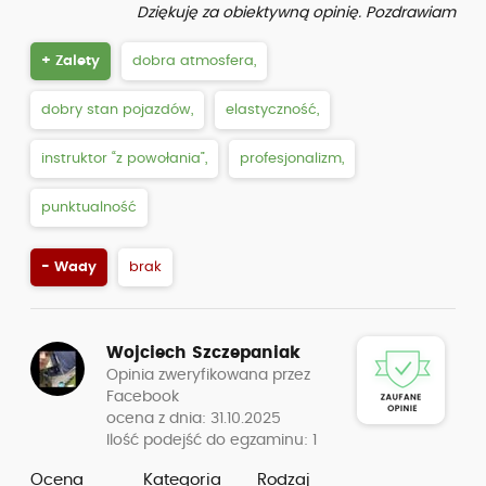
Dziękuję za obiektywną opinię. Pozdrawiam
+ Zalety
dobra atmosfera,
dobry stan pojazdów,
elastyczność,
instruktor “z powołania”,
profesjonalizm,
punktualność
- Wady
brak
Wojciech Szczepaniak
Opinia zweryfikowana przez
Facebook
ocena z dnia: 31.10.2025
Ilość podejść do egzaminu: 1
Ocena
Kategoria
Rodzaj