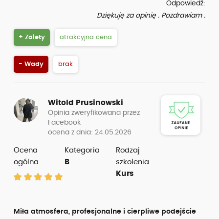
Odpowiedź:
Dziękuję za opinię . Pozdrawiam .
+ Zalety
atrakcyjna cena
- Wady
brak
Witold Prusinowski
Opinia zweryfikowana przez
Facebook
ocena z dnia: 24.05.2026
Ocena
Kategoria
Rodzaj
ogólna
B
szkolenia
Kurs
Miła atmosfera, profesjonalne i cierpliwe podejście