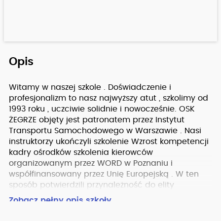
Opis
Witamy w naszej szkole . Doświadczenie i
profesjonalizm to nasz najwyższy atut , szkolimy od
1993 roku , uczciwie solidnie i nowocześnie. OSK
ŻEGRZE objęty jest patronatem przez Instytut
Transportu Samochodowego w Warszawie . Nasi
instruktorzy ukończyli szkolenie Wzrost kompetencji
kadry ośrodków szkolenia kierowców
organizowanym przez WORD w Poznaniu i
współfinansowany przez Unię Europejską . W ten
sposób potwierdzili przynależność do elity
instruktorów . Serdecznie zapraszamy .
Zobacz pełny opis szkoły