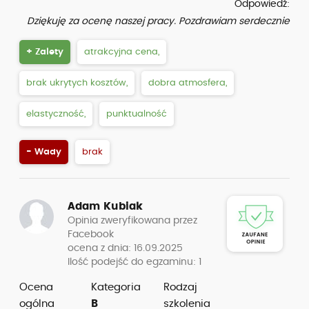
Odpowiedź:
Dziękuję za ocenę naszej pracy. Pozdrawiam serdecznie
+ Zalety
atrakcyjna cena,
brak ukrytych kosztów,
dobra atmosfera,
elastyczność,
punktualność
- Wady
brak
Adam Kubiak
Opinia zweryfikowana przez
Facebook
ocena z dnia: 16.09.2025
Ilość podejść do egzaminu: 1
Ocena
Kategoria
Rodzaj
ogólna
B
szkolenia