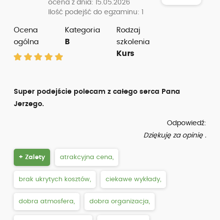
ocena z dnia: 15.05.2026
Ilość podejść do egzaminu: 1
Ocena
Kategoria
Rodzaj
ogólna
B
szkolenia
Kurs
Super podejście polecam z całego serca Pana
Jerzego.
Odpowiedź:
Dziękuję za opinię .
+ Zalety
atrakcyjna cena,
brak ukrytych kosztów,
ciekawe wykłady,
dobra atmosfera,
dobra organizacja,