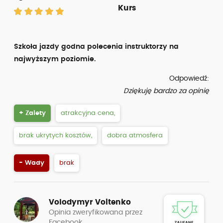
Kurs
Szkoła jazdy godna polecenia instruktorzy na
najwyższym poziomie.
Odpowiedź:
Dziękuję bardzo za opinię
+ Zalety
atrakcyjna cena,
brak ukrytych kosztów,
dobra atmosfera
- Wady
brak
Volodymyr Voitenko
Opinia zweryfikowana przez
Facebook