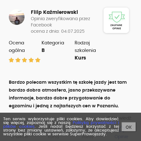
Filip Kaźmierowski
Opinia zweryfikowana przez
Facebook
ocena z dnia: 04.07.2025
Ocena
Kategoria
Rodzaj
ogólna
B
szkolenia
Kurs
Bardzo polecam wszystkim tę szkołę jazdy jest tam
bardzo dobra atmosfera, jasno przekazywane
informacje, bardzo dobre przygotowanie do
egzaminu i jedną z najtańszych cen w Poznaniu.
Odpowiedź:
Ten serwis wykorzystuje pliki cookies. Aby dowiedzieć
się więcej, zapoznaj się z naszą
Polityką prywatności i
Dziękuję za opinię . Pozdrawiam serdecznie
plików cookies
. Jeśli nadal będziesz korzystać z tej
OK
strony bez zmiany ustawień, założymy, że akceptujesz
wszystkie pliki cookie w serwisie SuperPrawojazdy.
O szkole
Kursy
Jazdy
Opinie
+ Zalety
atrakcyjna cena,
dobra atmosfera,