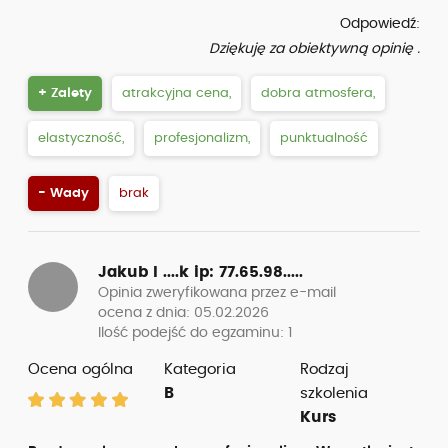
Odpowiedź:
Dziękuję za obiektywną opinię .
+ Zalety
atrakcyjna cena,
dobra atmosfera,
elastyczność,
profesjonalizm,
punktualność
- Wady
brak
Jakub I ....k
ip: 77.65.98.....
Opinia zweryfikowana przez e-mail
ocena z dnia: 05.02.2026
Ilość podejść do egzaminu: 1
Ocena ogólna
Kategoria
Rodzaj
B
szkolenia
Kurs