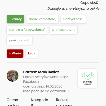
Odpowiedź:
Dziękuję za merytoryczną opinię
+ Zalety
dobra atmosfera,
elastyczność,
instruktor “z powołania”,
profesjonalizm,
punktualność
- Wady
brak
Bartosz Markiewicz
Opinia zweryfikowana przez
Facebook
ocena z dnia: 14.02.2026
Ilość podejść do egzaminu: 1
Ocena
Kategoria
Rodzaj
ogólna
B
szkolenia