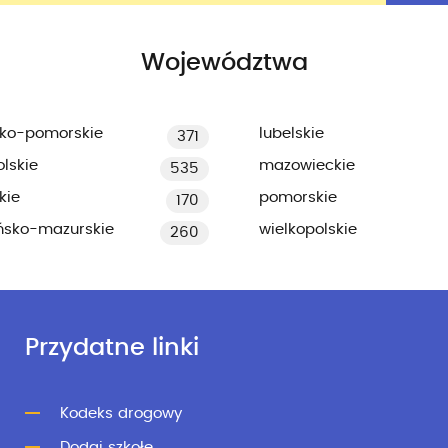
Województwa
ko-pomorskie
lubelskie
371
lskie
mazowieckie
535
kie
pomorskie
170
ńsko-mazurskie
wielkopolskie
260
Przydatne linki
Kodeks drogowy
Dodaj szkołę