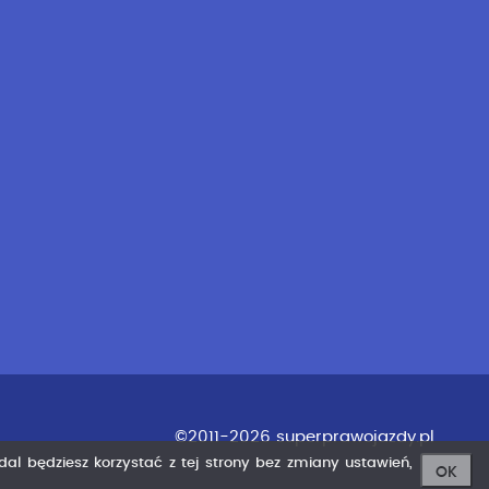
©2011-2026 superprawojazdy.pl
adal będziesz korzystać z tej strony bez zmiany ustawień,
OK