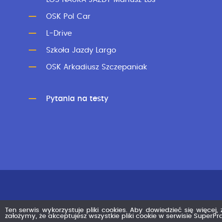
OSK Pol Car
L-Drive
Szkoła Jazdy Largo
OSK Arkadiusz Szczepaniak
Pytania na testy
Ten serwis wykorzystuje pliki cookies. Aby dowiedzieć się więcej,
założymy, że akceptujesz wszystkie pliki cookie w serwisie SuperP