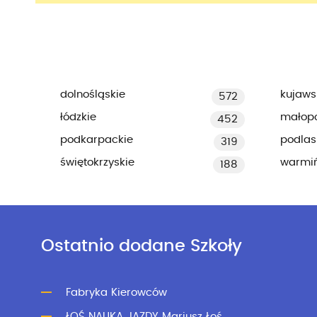
dolnośląskie
kujaws
572
łódzkie
małopo
452
podkarpackie
podlas
319
świętokrzyskie
warmi
188
Ostatnio dodane Szkoły
Fabryka Kierowców
ŁOŚ NAUKA JAZDY Mariusz Łoś