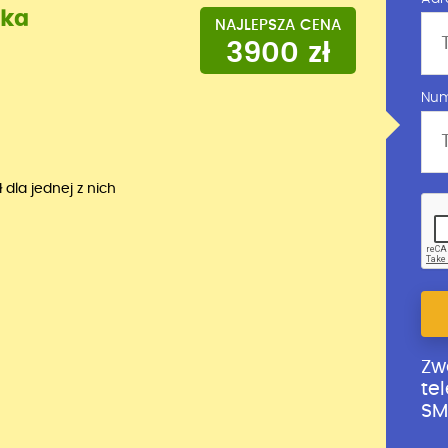
yka
NAJLEPSZA CENA
3900 zł
Num
dla jednej z nich
Zw
te
SM