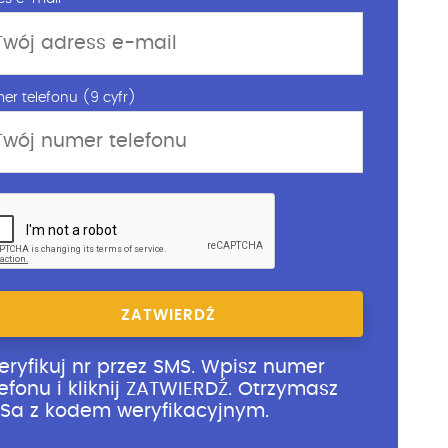
er telefonu (9 cyfr)
ZATWIERDŹ
eryfikuj nr przez SMS. Wpisz numer
lefonu i kliknij ZATWIERDŹ. Otrzymasz
Sa z kodem weryfikacyjnym.