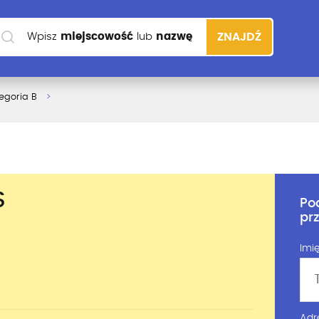
Wpisz
miejscowość
lub
nazwę
ZNAJDŹ
szkoły
egoria B
S
Po
pr
Imię
Adr