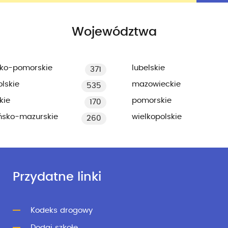
Województwa
ko-pomorskie
lubelskie
371
lskie
mazowieckie
535
kie
pomorskie
170
ńsko-mazurskie
wielkopolskie
260
Przydatne linki
Kodeks drogowy
Dodaj szkołę