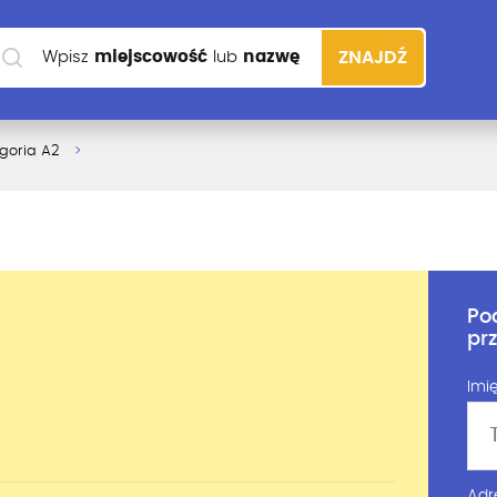
Wpisz
miejscowość
lub
nazwę
ZNAJDŹ
szkoły
goria A2
Po
pr
Imię
Adr