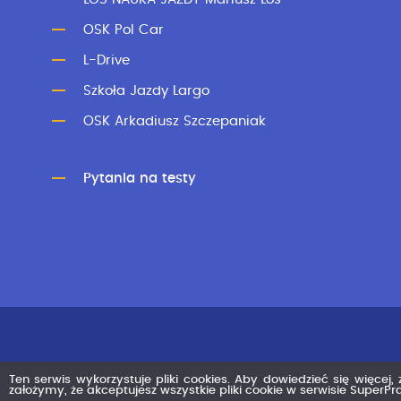
OSK Pol Car
L-Drive
Szkoła Jazdy Largo
OSK Arkadiusz Szczepaniak
Pytania na testy
Ten serwis wykorzystuje pliki cookies. Aby dowiedzieć się więcej,
założymy, że akceptujesz wszystkie pliki cookie w serwisie SuperP