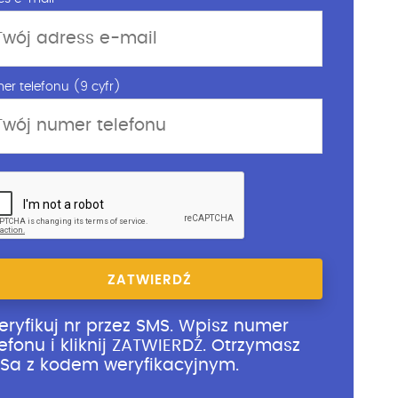
er telefonu (9 cyfr)
ZATWIERDŹ
eryfikuj nr przez SMS. Wpisz numer
lefonu i kliknij ZATWIERDŹ. Otrzymasz
Sa z kodem weryfikacyjnym.