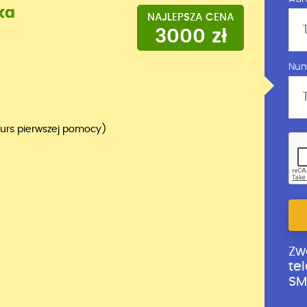
ka
NAJLEPSZA CENA
3000 zł
Num
kurs pierwszej pomocy)
Zw
te
SM