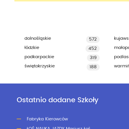
dolnośląskie
kujaws
572
łódzkie
małopo
452
podkarpackie
podlas
319
świętokrzyskie
warmi
188
Ostatnio dodane Szkoły
Fabryka Kierowców
ŁOŚ NAUKA JAZDY Mariusz Łoś