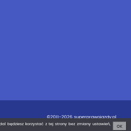
©2011-2026 superprawojazdy.pl
adal będziesz korzystać z tej strony bez zmiany ustawień,
OK