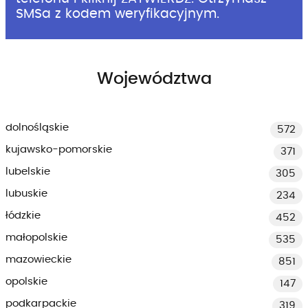
SMSa z kodem weryfikacyjnym.
Województwa
dolnośląskie
572
kujawsko-pomorskie
371
lubelskie
305
lubuskie
234
łódzkie
452
małopolskie
535
mazowieckie
851
opolskie
147
podkarpackie
319