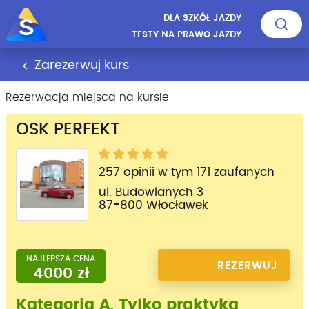
DLA SZKÓŁ JAZDY
TESTY NA PRAWO JAZDY
Zarezerwuj kurs
Rezerwacja miejsca na kursie
OSK PERFEKT
257 opinii w tym 171 zaufanych
ul. Budowlanych 3
87-800 Włocławek
NAJLEPSZA CENA
REZERWUJ
4000 zł
MIEJSCE
Kategoria A, Tylko praktyka