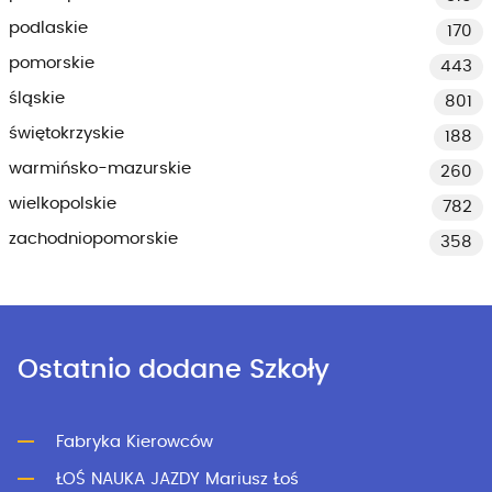
podlaskie
170
pomorskie
443
śląskie
801
świętokrzyskie
188
warmińsko-mazurskie
260
wielkopolskie
782
zachodniopomorskie
358
Ostatnio dodane Szkoły
Fabryka Kierowców
ŁOŚ NAUKA JAZDY Mariusz Łoś