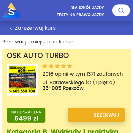
DLA SZKÓŁ JAZDY
TESTY NA PRAWO JAZDY
Zarezerwuj kurs
Rezerwacja miejsca na kursie
OSK AUTO TURBO
2016 opinii w tym 1371 zaufanych
ul. Bardowskiego 1C (I piętro)
35-005 Rzeszów
NAJLEPSZA CENA
REZERWUJ
5499 zł
MIEJSCE
Kategoria B, Wykłady i praktyka