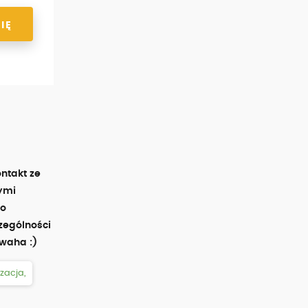
IĘ
ntakt ze
zymi
zo
zególności
waha :)
zacja,