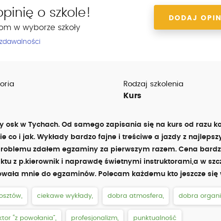
pinię o szkole!
DODAJ OPIN
om w wyborze szkoły
 zdawalności
oria
Rodzaj szkolenia
Kurs
 osk w Tychach. Od samego zapisania się na kurs od razu ko
 co i jak. Wykłady bardzo fajne i treściwe a jazdy z najleps
problemu zdałem egzaminy za pierwszym razem. Cena bard
tu z p.kierownik i naprawdę świetnymi instruktorami,a w szc
towała mnie do egzaminów. Polecam każdemu kto jeszcze się 
osztów,
ciekawe wykłady,
dobra atmosfera,
dobra organi
ktor “z powołania”,
profesjonalizm,
punktualność