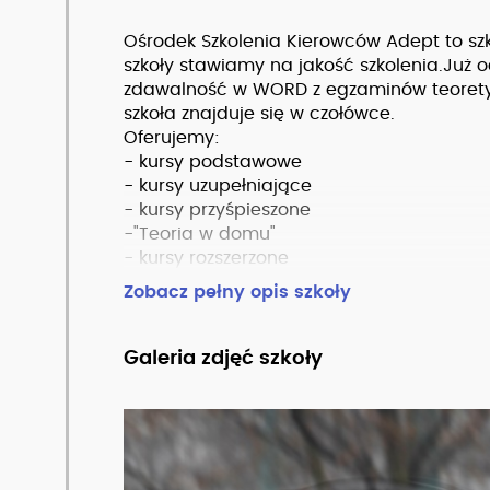
Ośrodek Szkolenia Kierowców Adept to szk
szkoły stawiamy na jakość szkolenia.Już o
zdawalność w WORD z egzaminów teorety
szkoła znajduje się w czołówce.
Oferujemy:
- kursy podstawowe
- kursy uzupełniające
- kursy przyśpieszone
-"Teoria w domu"
- kursy rozszerzone
- jazdy doszkalające
Zobacz pełny opis szkoły
Więcej informacji na
www.adept.tychy.pl
Galeria zdjęć szkoły