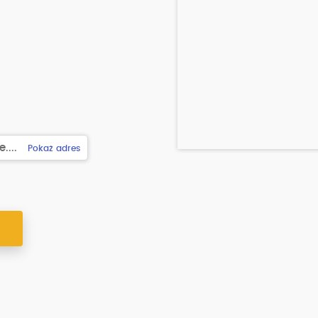
....
Pokaż adres
Y