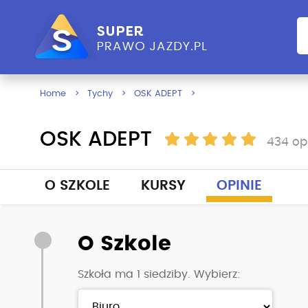
Home
Tychy
OSK ADEPT
OSK ADEPT
434 op
O SZKOLE
KURSY
OPINIE
O Szkole
Szkoła ma 1 siedziby. Wybierz: