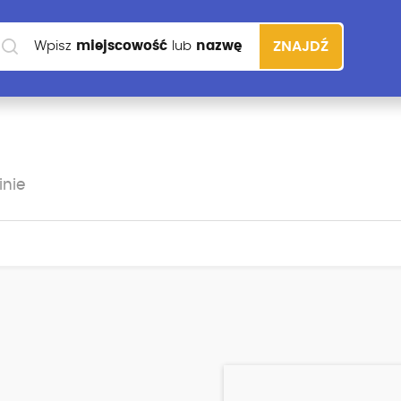
Wpisz
miejscowość
lub
nazwę
ZNAJDŹ
szkoły
inie