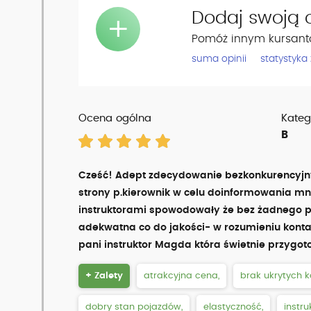
Dodaj swoją o
+
Pomóż innym kursant
suma opinii
statystyka
Ocena ogólna
Kateg
B
Cześć! Adept zdecydowanie bezkonkurencyjny
strony p.kierownik w celu doinformowania mnie
instruktorami spowodowały że bez żadnego 
adekwatna co do jakości- w rozumieniu kontak
pani instruktor Magda która świetnie przygo
+ Zalety
atrakcyjna cena,
brak ukrytych k
dobry stan pojazdów,
elastyczność,
instru