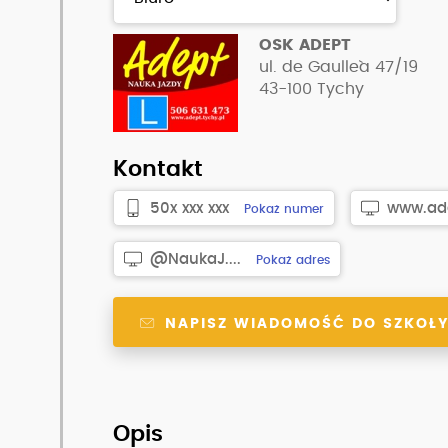
OSK ADEPT
ul. de Gaulle`a 47/19
43-100
Tychy
Kontakt
50x xxx xxx
www.ade
Pokaż numer
@NaukaJ....
Pokaż adres
NAPISZ WIADOMOŚĆ DO SZKOŁ
Opis