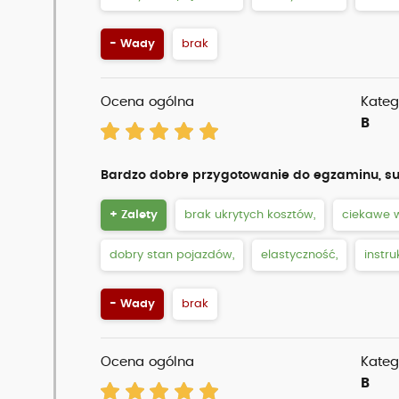
- Wady
brak
Ocena ogólna
Kateg
B
Bardzo dobre przygotowanie do egzaminu, su
+ Zalety
brak ukrytych kosztów,
ciekawe w
dobry stan pojazdów,
elastyczność,
instru
- Wady
brak
Ocena ogólna
Kateg
B