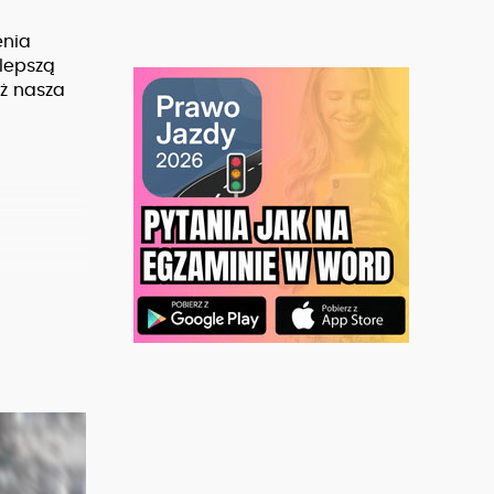
enia
jlepszą
ż nasza