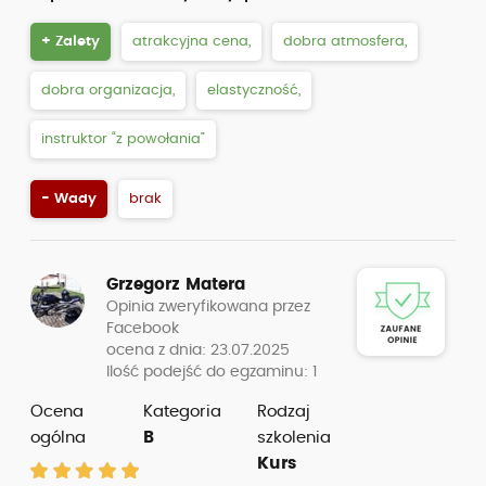
+ Zalety
atrakcyjna cena,
dobra atmosfera,
dobra organizacja,
elastyczność,
instruktor “z powołania”
- Wady
brak
Grzegorz Matera
Opinia zweryfikowana przez
Facebook
ocena z dnia: 23.07.2025
Ilość podejść do egzaminu: 1
Ocena
Kategoria
Rodzaj
ogólna
B
szkolenia
Kurs