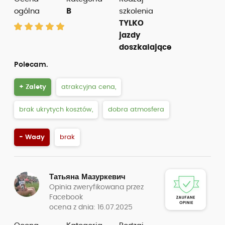
ogólna
B
szkolenia
TYLKO
jazdy
doszkalające
Polecam.
+ Zalety
atrakcyjna cena,
brak ukrytych kosztów,
dobra atmosfera
- Wady
brak
Татьяна Мазуркевич
Opinia zweryfikowana przez
Facebook
ocena z dnia: 16.07.2025