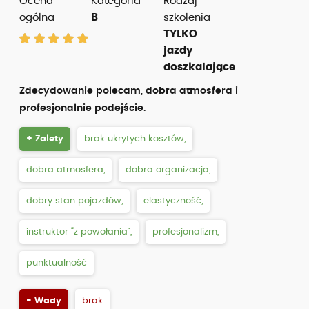
Ocena
Kategoria
Rodzaj
ogólna
B
szkolenia
TYLKO
jazdy
doszkalające
Zdecydowanie polecam, dobra atmosfera i
profesjonalnie podejście.
+ Zalety
brak ukrytych kosztów,
dobra atmosfera,
dobra organizacja,
dobry stan pojazdów,
elastyczność,
instruktor “z powołania”,
profesjonalizm,
punktualność
- Wady
brak