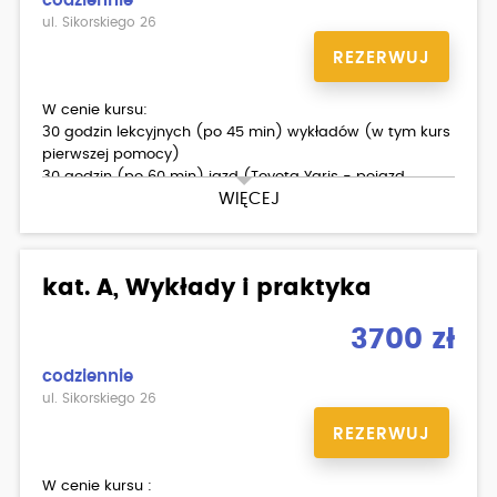
codziennie
ul. Sikorskiego 26
REZERWUJ
W cenie kursu:
30 godzin lekcyjnych (po 45 min) wykładów (w tym kurs
pierwszej pomocy)
30 godzin (po 60 min) jazd (Toyota Yaris - pojazd
WIĘCEJ
identyczny jak na egzaminie)
egzamin wewnętrzny teoria/ praktyka
materiały dla kursantów.
kat. A, Wykłady i praktyka
3700 zł
codziennie
ul. Sikorskiego 26
REZERWUJ
W cenie kursu :