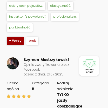
dobry stan pojazdów,
elastyczność,
instruktor “z powołania”,
profesjonalizm,
punktualność
- Wady
brak
Szymon Mastrzykowski
Opinia zweryfikowana przez
Facebook
ocena z dnia: 21.07.2025
Ocena
Kategoria
Rodzaj
ogólna
B
szkolenia
TYLKO
jazdy
doszkalające