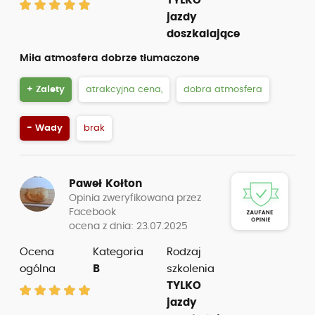
TYLKO
jazdy
doszkalające
Miła atmosfera dobrze tłumaczone
+ Zalety
atrakcyjna cena,
dobra atmosfera
- Wady
brak
Paweł Kołton
Opinia zweryfikowana przez
Facebook
ocena z dnia: 23.07.2025
Ocena
Kategoria
Rodzaj
ogólna
B
szkolenia
TYLKO
jazdy