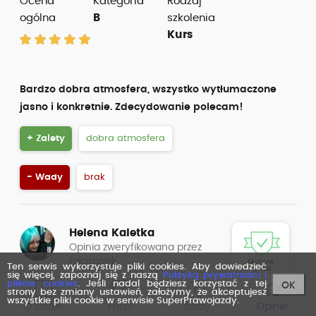
Ocena
Kategoria
Rodzaj
ogólna
B
szkolenia
Kurs
Bardzo dobra atmosfera, wszystko wytłumaczone
jasno i konkretnie. Zdecydowanie polecam!
+ Zalety
dobra atmosfera
- Wady
brak
Helena Kaletka
Opinia zweryfikowana przez
Facebook
Ten serwis wykorzystuje pliki cookies. Aby dowiedzieć
się więcej, zapoznaj się z naszą
Polityką prywatności i
ocena z dnia: 16.07.2025
plików cookies
. Jeśli nadal będziesz korzystać z tej
OK
strony bez zmiany ustawień, założymy, że akceptujesz
wszystkie pliki cookie w serwisie SuperPrawojazdy.
Ocena
Kategoria
Rodzaj
O szkole
Kursy
Jazdy
Opinie