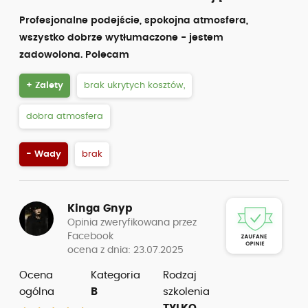
Profesjonalne podejście, spokojna atmosfera,
wszystko dobrze wytłumaczone - jestem
zadowolona. Polecam
+ Zalety
brak ukrytych kosztów,
dobra atmosfera
- Wady
brak
Kinga Gnyp
Opinia zweryfikowana przez
Facebook
ocena z dnia: 23.07.2025
Ocena
Kategoria
Rodzaj
ogólna
B
szkolenia