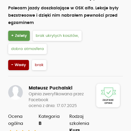
Polecam jazdy doszkalające w OSK alfa. Lekcje były
bezstresowe i dzięki nim nabrałem pewności przed
egzaminem
+ Zalety
brak ukrytych kosztów,
dobra atmosfera
- Wady
brak
Mateusz Puchalski
Opinia zweryfikowana przez
Facebook
ocena z dnia: 17.07.2025
Ocena
Kategoria
Rodzaj
ogólna
B
szkolenia
Kurs