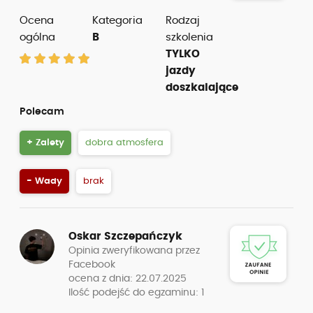
Ocena
Kategoria
Rodzaj
ogólna
B
szkolenia
TYLKO
jazdy
doszkalające
Polecam
+ Zalety
dobra atmosfera
- Wady
brak
Oskar Szczepańczyk
Opinia zweryfikowana przez
Facebook
ocena z dnia: 22.07.2025
Ilość podejść do egzaminu: 1