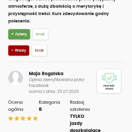
atmosferze, z dużą dbałością o merytorykę i
przystępność treści. Kurs zdecydowanie godny
polecenia.
+ Zalety
brak
- Wady
brak
Maja Rogalska
Opinia zweryfikowana przez
Facebook
ocena z dnia: 25.07.2025
Ocena
Kategoria
Rodzaj
ogólna
B
szkolenia
TYLKO
jazdy
doszkalające