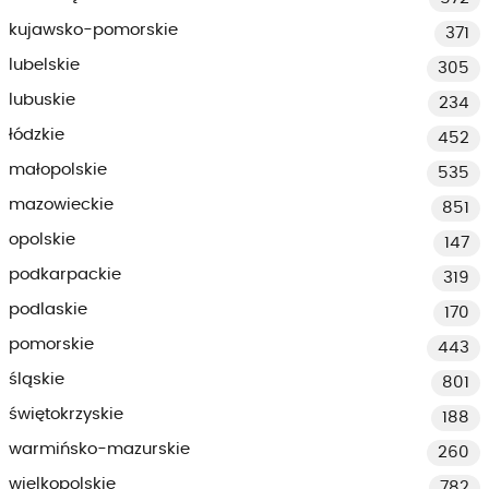
kujawsko-pomorskie
371
lubelskie
305
lubuskie
234
łódzkie
452
małopolskie
535
mazowieckie
851
opolskie
147
podkarpackie
319
podlaskie
170
pomorskie
443
śląskie
801
świętokrzyskie
188
warmińsko-mazurskie
260
wielkopolskie
782