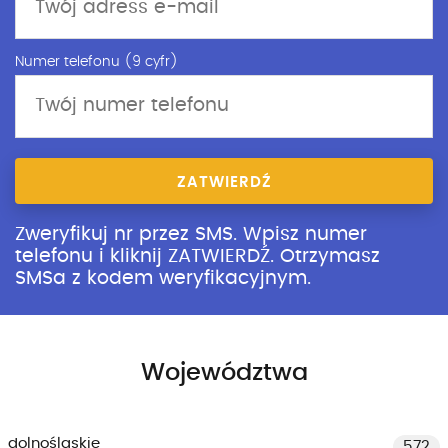
Numer telefonu (9 cyfr)
ZATWIERDŹ
Zweryfikuj nr przez SMS. Wpisz numer
telefonu i kliknij ZATWIERDŹ. Otrzymasz
SMSa z kodem weryfikacyjnym.
Województwa
dolnośląskie
572