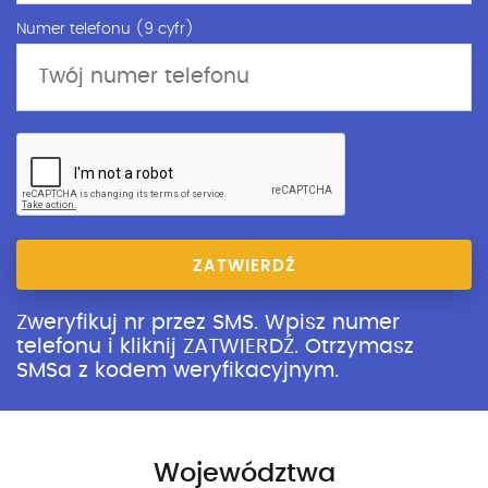
Numer telefonu (9 cyfr)
ZATWIERDŹ
Zweryfikuj nr przez SMS. Wpisz numer
telefonu i kliknij ZATWIERDŹ. Otrzymasz
SMSa z kodem weryfikacyjnym.
Województwa