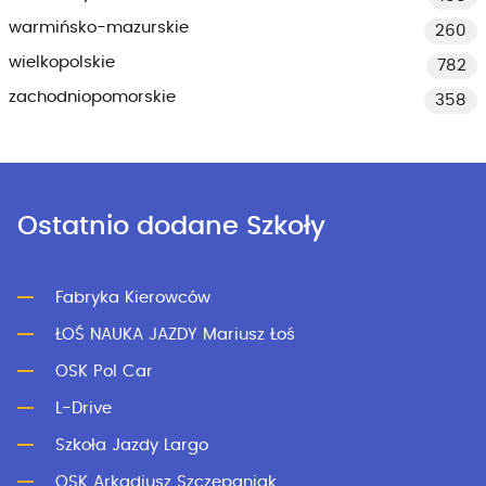
warmińsko-mazurskie
260
wielkopolskie
782
zachodniopomorskie
358
Ostatnio dodane Szkoły
Fabryka Kierowców
ŁOŚ NAUKA JAZDY Mariusz Łoś
OSK Pol Car
L-Drive
Szkoła Jazdy Largo
OSK Arkadiusz Szczepaniak