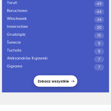
Toruń
49
Baruchowo
44
Włocławek
34
Inowrocław
20
Grudziądz
15
Świecie
9
Tuchola
9
Aleksandrów Kujawski
7
Gąsawa
7
Zobacz wszystkie