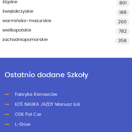
śląskie
801
świętokrzyskie
188
warmińsko-mazurskie
260
wielkopolskie
782
zachodniopomorskie
358
Ostatnio dodane Szkoły
Fabryka Kierowców
ŁOŚ NAUKA JAZDY Mariusz Łoś
OSK Pol Car
L-Drive