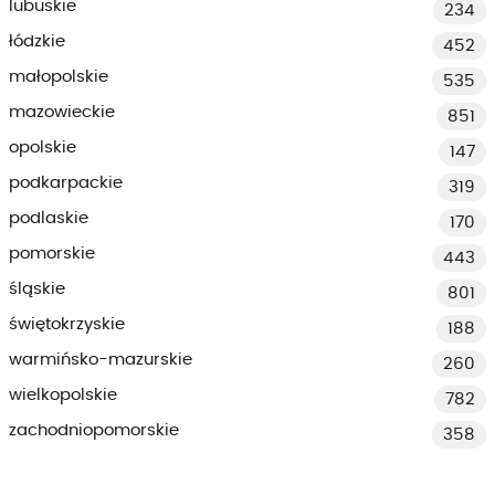
lubuskie
234
łódzkie
452
małopolskie
535
mazowieckie
851
opolskie
147
podkarpackie
319
podlaskie
170
pomorskie
443
śląskie
801
świętokrzyskie
188
warmińsko-mazurskie
260
wielkopolskie
782
zachodniopomorskie
358