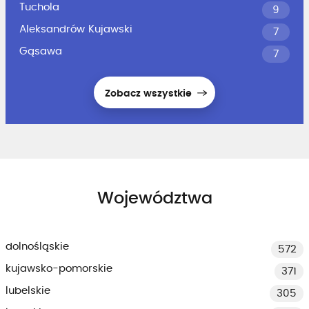
Tuchola
9
Aleksandrów Kujawski
7
Gąsawa
7
Zobacz wszystkie
Województwa
dolnośląskie
572
kujawsko-pomorskie
371
lubelskie
305