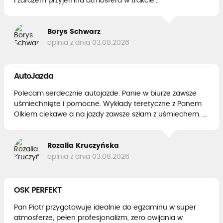
i zarazem przyjemna atmosfera w trakcie...
Borys Schwarz
opinia z dnia 03.08.2026
AutoJazda
Polecam serdecznie autojazde. Panie w biurze zawsze
uśmiechnięte i pomocne. Wykłady teretyczne z Panem
Olkiem ciekawe a na jazdy zawsze szłam z uśmiechem. ...
Rozalia Kruczyńska
opinia z dnia 03.08.2026
OSK PERFEKT
Pan Piotr przygotowuje idealnie do egzaminu w super
atmosferze, pełen profesjonalizm, zero owijania w