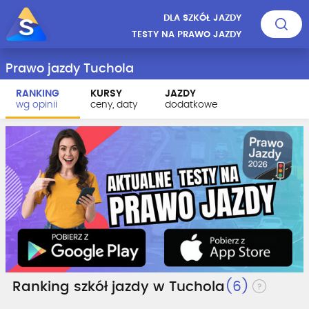
DLA SZKÓŁ JAZDY
TESTY NA PRAWO JAZDY
Prawo jazdy Tuchola
RANKING
KURSY
JAZDY
wg opinii
ceny, daty
dodatkowe
Ranking szkół jazdy w Tuchola
(6)