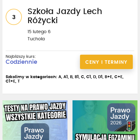
Szkoła Jazdy Lech
3
Różycki
15 lutego 6
Tuchola
Najbliższy kurs:
Codziennie
CENY I TERMINY
Szkolimy w kategoriach: A, A1, B, B1, C, C1, D, D1, B+E, C+E,
C1+E, T