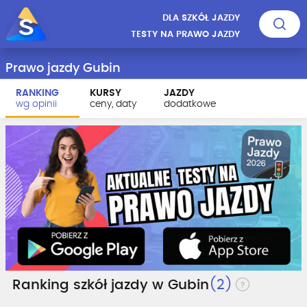
DLA SZKÓŁ JAZDY
TESTY NA PRAWO JAZDY
Prawo jazdy Gubin
RANKING
KURSY
JAZDY
wg opinii
ceny, daty
dodatkowe
Ranking szkół jazdy w Gubin
(2)