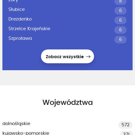
8
Słubice
6
Drezdenko
6
Strzelce Krajeńskie
6
Szprotawa
6
Zobacz wszystkie
Województwa
dolnośląskie
572
kujawsko-pomorskie
371