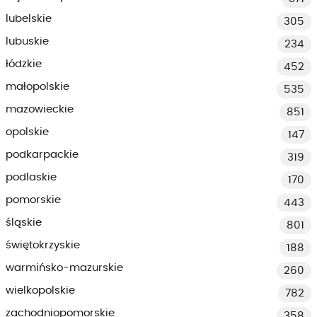
lubelskie
305
lubuskie
234
łódzkie
452
małopolskie
535
mazowieckie
851
opolskie
147
podkarpackie
319
podlaskie
170
pomorskie
443
śląskie
801
świętokrzyskie
188
warmińsko-mazurskie
260
wielkopolskie
782
zachodniopomorskie
358