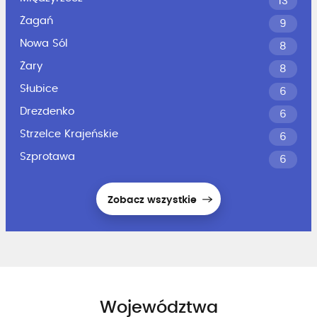
13
Żagań
9
Nowa Sól
8
Żary
8
Słubice
6
Drezdenko
6
Strzelce Krajeńskie
6
Szprotawa
6
Zobacz wszystkie
Województwa