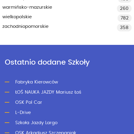
warmińsko-mazurskie
260
wielkopolskie
782
zachodniopomorskie
358
Ostatnio dodane Szkoły
Fabryka Kierowców
ŁOŚ NAUKA JAZDY Mariusz Łoś
OSK Pol Car
L-Drive
Szkoła Jazdy Largo
OSK Arkadiusz Szczepaniak