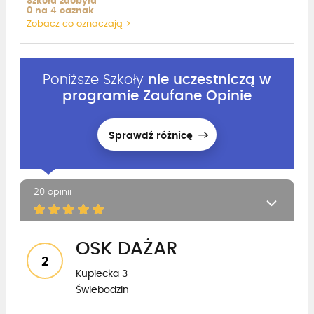
Szkoła zdobyła
0 na 4 odznak
Zobacz co oznaczają >
Poniższe Szkoły
nie uczestniczą w
programie Zaufane Opinie
Sprawdź różnicę
20 opinii
OSK DAŻAR
2
Kupiecka 3
Świebodzin