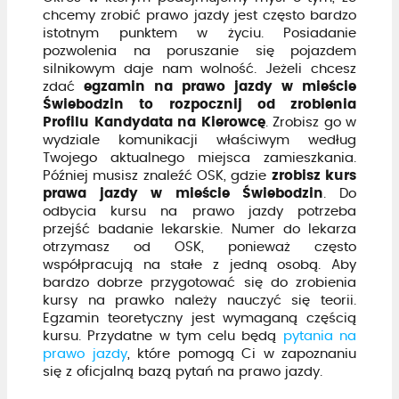
chcemy zrobić prawo jazdy jest często bardzo
istotnym punktem w życiu. Posiadanie
pozwolenia na poruszanie się pojazdem
silnikowym daje nam wolność. Jeżeli chcesz
zdać
egzamin na prawo jazdy w mieście
Świebodzin to rozpocznij od zrobienia
Profilu Kandydata na Kierowcę
. Zrobisz go w
wydziale komunikacji właściwym według
Twojego aktualnego miejsca zamieszkania.
Później musisz znaleźć OSK, gdzie
zrobisz kurs
prawa jazdy w mieście Świebodzin
. Do
odbycia kursu na prawo jazdy potrzeba
przejść badanie lekarskie. Numer do lekarza
otrzymasz od OSK, ponieważ często
współpracują na stałe z jedną osobą. Aby
bardzo dobrze przygotować się do zrobienia
kursy na prawko należy nauczyć się teorii.
Egzamin teoretyczny jest wymaganą częścią
kursu. Przydatne w tym celu będą
pytania na
prawo jazdy
, które pomogą Ci w zapoznaniu
się z oficjalną bazą pytań na prawo jazdy.