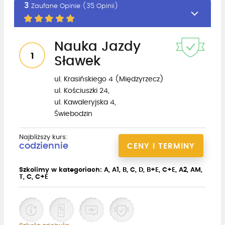
3
Zaufane Opinie (35 Opinii)
Nauka Jazdy
1
Sławek
ul. Krasińskiego 4 (Międzyrzecz)
ul. Kościuszki 24,
ul. Kawaleryjska 4,
Świebodzin
Najbliższy kurs:
codziennie
CENY I TERMINY
Szkolimy w kategoriach: A, A1, B, C, D, B+E, C+E, A2, AM,
T, C, C+E