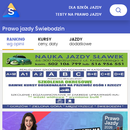
DLA SZKÓŁ JAZDY
TESTY NA PRAWO JAZDY
Prawo jazdy Świebodzin
RANKING
KURSY
JAZDY
wg opinii
ceny, daty
dodatkowe