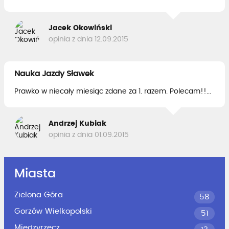
Jacek Okowiński
opinia z dnia 12.09.2015
Nauka Jazdy Sławek
Prawko w niecały miesiąc zdane za 1. razem. Polecam!!...
Andrzej Kubiak
opinia z dnia 01.09.2015
Miasta
Zielona Góra
58
Gorzów Wielkopolski
51
Międzyrzecz