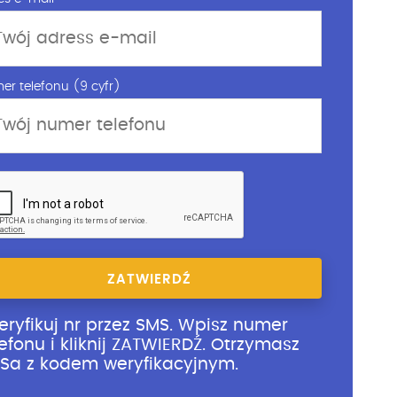
er telefonu (9 cyfr)
ZATWIERDŹ
eryfikuj nr przez SMS. Wpisz numer
lefonu i kliknij ZATWIERDŹ. Otrzymasz
Sa z kodem weryfikacyjnym.