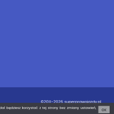
©2011-2026 superprawojazdy.pl
adal będziesz korzystać z tej strony bez zmiany ustawień,
OK