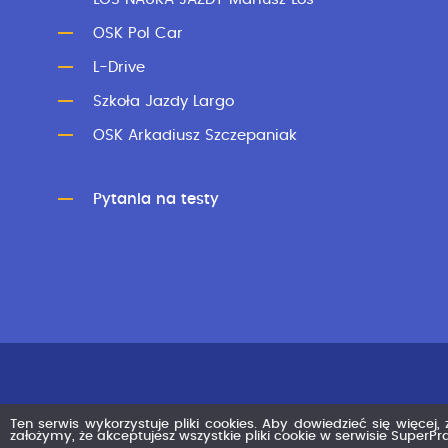
OSK Pol Car
L-Drive
Szkoła Jazdy Largo
OSK Arkadiusz Szczepaniak
Pytania na testy
Ten serwis wykorzystuje pliki cookies. Aby dowiedzieć się więcej,
założymy, że akceptujesz wszystkie pliki cookie w serwisie SuperP