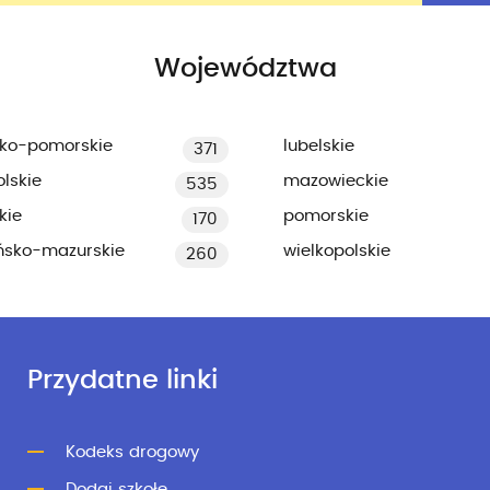
Województwa
ko-pomorskie
lubelskie
371
lskie
mazowieckie
535
kie
pomorskie
170
ńsko-mazurskie
wielkopolskie
260
Przydatne linki
Kodeks drogowy
Dodaj szkołę