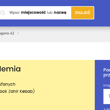
Wpisz
miejscowość
lub
nazwę
ZNAJDŹ
szkoły
egoria A2
demia
Po
pr
aufanych
Imię
bok Zahir Kebab)
Adr