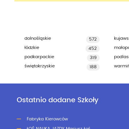
dolnośląskie
kujaws
572
łódzkie
małopo
452
podkarpackie
podlas
319
świętokrzyskie
warmi
188
Ostatnio dodane Szkoły
Fabryka Kierowców
ŁOŚ NAUKA JAZDY Mariusz Łoś