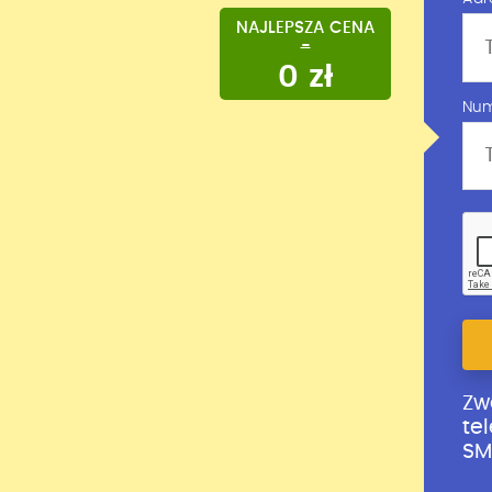
NAJLEPSZA CENA
-
0 zł
Num
Zw
te
SM