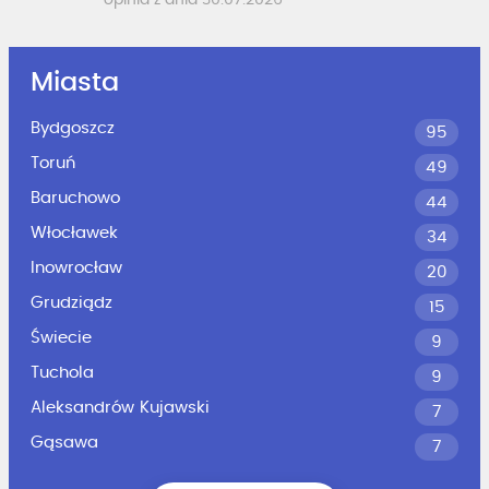
opinia z dnia 30.07.2026
Miasta
Bydgoszcz
95
Toruń
49
Baruchowo
44
Włocławek
34
Inowrocław
20
Grudziądz
15
Świecie
9
Tuchola
9
Aleksandrów Kujawski
7
Gąsawa
7