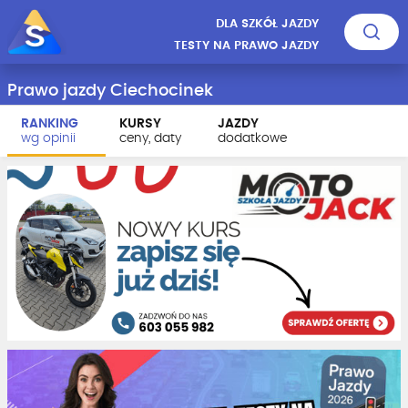
DLA SZKÓŁ JAZDY
TESTY NA PRAWO JAZDY
Prawo jazdy Ciechocinek
RANKING
KURSY
JAZDY
wg opinii
ceny, daty
dodatkowe