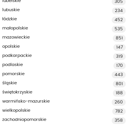
lubelskie
305
lubuskie
234
łódzkie
452
małopolskie
535
mazowieckie
851
opolskie
147
podkarpackie
319
podlaskie
170
pomorskie
443
śląskie
801
świętokrzyskie
188
warmińsko-mazurskie
260
wielkopolskie
782
zachodniopomorskie
358