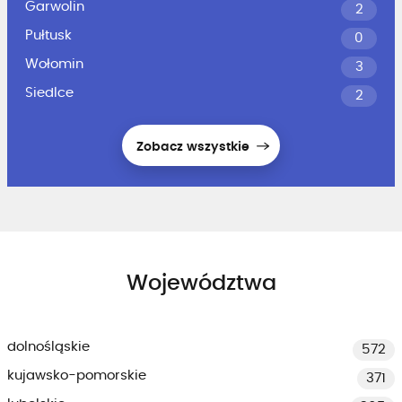
Garwolin
2
Pułtusk
0
Wołomin
3
Siedlce
2
Zobacz wszystkie
Województwa
dolnośląskie
572
kujawsko-pomorskie
371